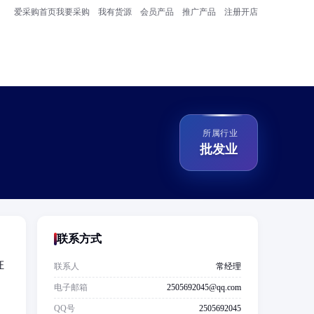
爱采购首页
我要采购
我有货源
会员产品
推广产品
注册开店
所属行业
批发业
联系方式
证
联系人
常经理
电子邮箱
2505692045@qq.com
QQ号
2505692045