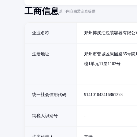
工商信息
以下内容由爱企查提供
企业名称
郑州博溪汇包装容器有限公
注册地址
郑州市管城区果园路35号院1
楼1单元11层1102号
统一社会信用代码
914101043416861278
纳税人识别号
-
法定代表人
常琦