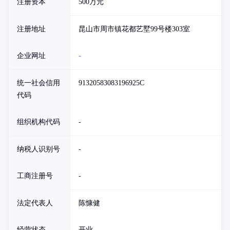
注册资本
500万元
注册地址
昆山市周市镇花都艺墅99号楼303室
企业网址
-
统一社会信用
91320583083196925C
代码
组织机构代码
-
纳税人识别号
-
工商注册号
-
法定代表人
陈慷健
经营状态
开业