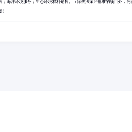
售；海洋环境服务；生态环境材料销售。（除依法须经批准的项目外，凭
动）
药品医疗器械网络信息服务备案(京)网药械信息备字（2021）第00159号