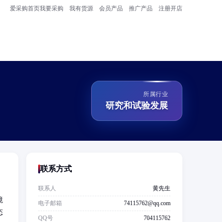
爱采购首页
我要采购
我有货源
会员产品
推广产品
注册开店
所属行业
研究和试验发展
联系方式
联系人
黄先生
境
电子邮箱
74115762@qq.com
态
QQ号
704115762