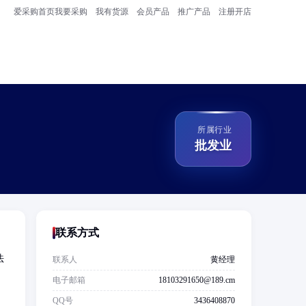
爱采购首页
我要采购
我有货源
会员产品
推广产品
注册开店
所属行业
批发业
联系方式
法
联系人
黄经理
电子邮箱
18103291650@189.cm
QQ号
3436408870