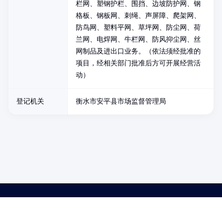
栏网、塑钢护栏、围挡、边坡防护网、钢
格板、钢板网、刺绳、声屏障、爬架网、
防鸟网、塑料平网、草坪网、防尘网、荷
兰网、电焊网、牛栏网、防风抑尘网、丝
网制品及进出口业务。（依法须经批准的
项目，经相关部门批准后方可开展经营活
动）
登记机关
衡水市安平县市场监督管理局
药品医疗器械网络信息服务备案(京)网药械信息备字（2021）第00159号
京ICP证030173号
京公网安备11000002000001号