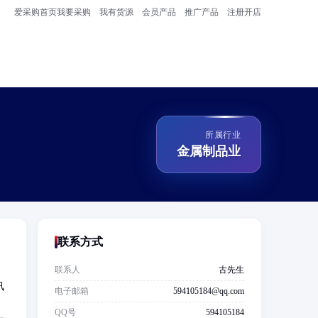
爱采购首页
我要采购
我有货源
会员产品
推广产品
注册开店
所属行业
金属制品业
联系方式
联系人
古先生
讯
电子邮箱
594105184@qq.com
；
QQ号
594105184