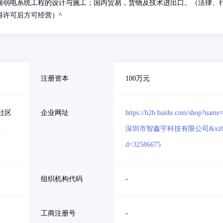
强弱电系统工程的设计与施工；国内贸易，货物及技术进出口。（法律、
得许可后方可经营）^
注册资本
100万元
社区
企业网址
https://b2b.baidu.com/shop?name
1
深圳市智鑫宇科技有限公司&xzh
d=32586675
组织机构代码
-
工商注册号
-