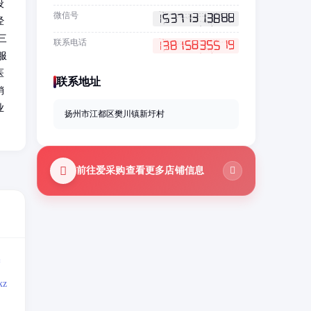
设
微信号
经
三
联系电话
服
医
联系地址
销
业
扬州市江都区樊川镇新圩村
前往爱采购查看更多店铺信息
=
z