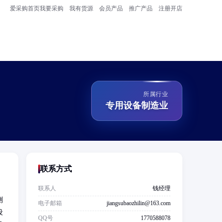
爱采购首页
我要采购
我有货源
会员产品
推广产品
注册开店
所属行业
专用设备制造业
联系方式
联系人
钱经理
测
电子邮箱
jiangsubaozhilin@163.com
设
QQ号
1770588078