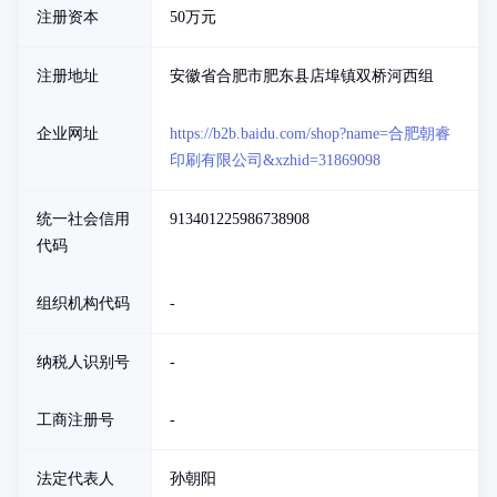
注册资本
50万元
注册地址
安徽省合肥市肥东县店埠镇双桥河西组
企业网址
https://b2b.baidu.com/shop?name=合肥朝睿
印刷有限公司&xzhid=31869098
统一社会信用
913401225986738908
代码
组织机构代码
-
纳税人识别号
-
工商注册号
-
法定代表人
孙朝阳