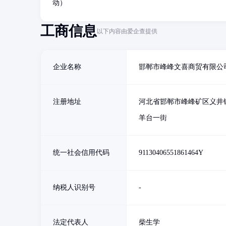
动）
工商信息
以下内容由爱企查提供
企业名称
邯郸市峰峰文喜商贸有限公
注册地址
河北省邯郸市峰峰矿区义井
羊台一街
统一社会信用代码
91130406551861464Y
纳税人识别号
-
法定代表人
柴生学