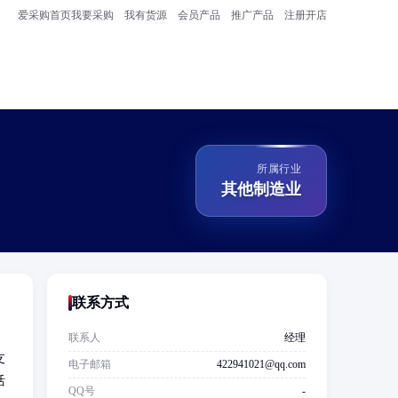
爱采购首页
我要采购
我有货源
会员产品
推广产品
注册开店
所属行业
其他制造业
联系方式
联系人
经理
支
电子邮箱
422941021@qq.com
活
QQ号
-