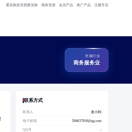
爱采购首页
我要采购
我有货源
会员产品
推广产品
注册开店
所属行业
商务服务业
联系方式
联系人
龙小利
资
电子邮箱
594637910@qq.com
QQ号
-