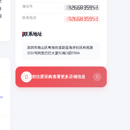
术
微信号
件
国
联系电话
联系地址
深圳市南山区粤海街道蔚蓝海岸社区科苑路
3331号阿里巴巴大厦N2栋3层FN04
前往爱采购查看更多店铺信息
=
z