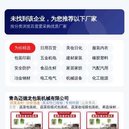
未找到该企业，为您推荐以下厂家
按分类浏览百度爱采购优质厂家
为你精选
日用百货
美妆日化
服装内衣
包装印刷
五金机电
建材家装
橡胶塑料
安全防护
食品生鲜
家居家纺
汽配汽用
冶金钢材
电工电气
机械设备
化工能源
青岛迈德龙包装机械有限公司
回复及时
出价迅速
真实性已核验
专精特新
山东青岛
主营：
蔬菜包装机、蔬菜双模式包装机、蔬菜收缩膜包装机、果蔬保鲜膜
包装机、托盒果蔬包装机、生鲜包装机、保鲜包装机、蔬菜高速包装机、
称重贴标机、冬瓜定量切片机