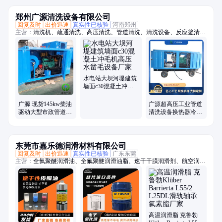
郑州广源清洗设备有限公司
回复及时
出价迅速
真实性已核验
河南郑州
主营：
清洗机、疏通清洗、高压清洗、管道清洗、清洗设备、反应釜清
洗、超高压、冲毛机、铝模板、拉毛机、混凝土、换热器、高压水、柴油
驱动、锅炉管道、电机驱动、船体除锈、管道疏通、除锈除漆、钢坯除
磷、电驱动高压、水除磷系统、水喷砂除锈、冷凝器管道、下水道疏通
水电站大坝河堤建筑
墙面c30混凝土冲毛
机高压水凿毛设备厂
家
广源 现货145kw柴油
广源超高压工业管道
驱动大型市政管道清
清洗设备换热器冷凝
洗 高压管道疏通机
器清洗反应釜高压清
洗机
东莞市嘉乐德润滑材料有限公司
回复及时
出价迅速
真实性已核验
广东东莞
主营：
全氟聚醚润滑油、全氟聚醚润滑油脂、速干干膜润滑剂、航空润滑
油脂、-70至1400度润滑油脂、轴承润滑油脂、齿轮润滑油脂、螺丝螺栓
润滑油脂、抗咬合防卡剂、高真空密封硅脂、电子氟化冷却液、疏水涂层
涂料、一比一平替进口品牌系列油脂
高温润滑脂 克鲁勃