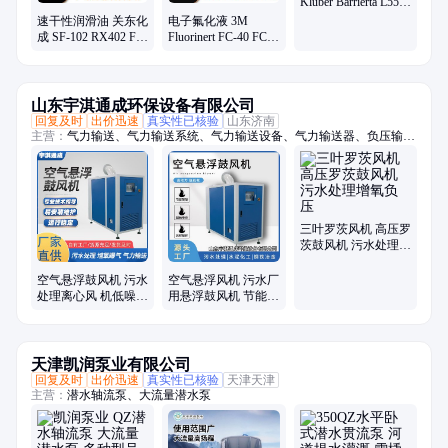
Klüber Barrierta L55/2
L25DL滑轨轴承氟素
速干性润滑油 关东化
电子氟化液 3M
脂厂家
成 SF-102 RX402 FL-
Fluorinert FC-40 FC-
955E氟素干性皮膜润
70 FC-72 FC-43服务
滑剂厂家
器群浸没式液冷
山东宇淇通成环保设备有限公司
回复及时
出价迅速
真实性已核验
山东济南
主营：
气力输送、气力输送系统、气力输送设备、气力输送器、负压输
送、物料输送、旋转供料器、供料阀、AV泵、仓泵、罗茨风机、罗次鼓
风机、空气悬浮鼓风机、磁悬浮鼓风机、空浮风机、三叶罗茨鼓风机、曝
气风机、气力输送风机、粉煤灰输送设备、粉体输送系统、粉料输送泵、
空气悬浮增氧机、污水处理风机、水产养殖增氧机、脱硫脱硝设备
三叶罗茨风机 高压罗
茨鼓风机 污水处理增
氧负压
空气悬浮鼓风机 污水
空气悬浮风机 污水厂
处理离心风 机低噪音
用悬浮鼓风机 节能高
操作简单
效噪音低
天津凯润泵业有限公司
回复及时
出价迅速
真实性已核验
天津天津
主营：
潜水轴流泵、大流量潜水泵