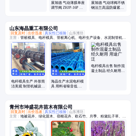
应釜罐底阀卸料带手
展旭德 气动薄膜单座
展旭德 气动球阀不锈
动不锈钢
调节阀 ZHJP-16P 蒸
钢法兰高温防爆紧急
汽导热油耐高温流量
O型切断调节蒸汽开
控制阀
关阀
山东海晶重工有限公司
回复及时
出价迅速
真实性已核验
山东潍坊
主营：
管桩模具、电杆模具、管桩离心机、电杆生产设备、水泥制管机、
混凝土管设备
电杆模具出售 制作混
凝土制品 经久耐用
用途广泛
电杆模具生产 外形简
海晶生产水泥电杆模
洁美观 制管机械设备
具 用料省噪音低 制
出售 海晶
作混凝土制品
青州市坤盛花卉苗木有限公司
回复及时
出价迅速
真实性已核验
山东潍坊
主营：
地被花卉、绿化苗木、宿根花卉、欧石竹、月季、粉黛乱子草、时
令草花、菊花