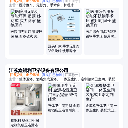
回复及时
出价迅速
真实性已核验
山东济宁
主营：
医疗推车、无影灯、手术床、护理床
医院用无影灯 节能环
医用综合用多功能不
保 吊顶 移动式 实力
锈钢手术床 使用时间
商家 盛德医疗
长 盛德医疗
源头厂家 手术无影灯
360°旋转 使用寿命长
支持定制
江苏鑫铜利卫浴设备有限公司
回复及时
出价迅速
真实性已核验
江苏徐州
主营：
整体卫浴、酒店集成卫浴、一体卫生间、定制整体卫生间、装配式
卫生间、成品卫生间、一体式浴室、集成淋浴间、整体淋浴房、一体式卫
生间、酒店整体卫生间、公寓整体卫生间、宾馆整体卫生间、淋浴房、装
配式整体卫生间
整体卫生间定制 金源
金源格整体卫浴间 一
格酒店卫浴售后完善
体卫生间 装配式卫浴
诚信经营
定制生产
鑫铜利 整体卫生间
定制集成卫浴淋浴间