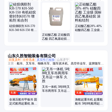
橡胶硅质填料
硅烷偶联剂 KH-570
正硅酸乙酯28% 40%
KH-560 KH-550 有机
硅酸四乙酯 工业级
硅烷 密封剂KH570
国标 四乙氧基硅烷
正硅酸乙酯 正硅酸四
增粘剂 粘合剂
涂料粘结剂
乙酯 四乙氧基硅烷
国标 绝缘材料涂料处
理 交联剂
山东久胜智能装备有限公司
回复及时
出价迅速
真实性已核验
山东济宁
主营：
船吊、叉车吊、蜘蛛吊车、随车抓木机、高空作业车、蓝牌随车
吊、折臂吊、随车挖、履带蜘蛛吊、吊挖一体机、三轮随车吊、履带随车
吊、三轮吊、履带随车挖、履带吊车、船用起重机、拖拉机平板吊、履带
随车抓、下葬车、四不像吊车、车载吊机、抓木机、拖拉机吊钻一体机、
小吊车、装载机
叉吊一体机 5吨8吨叉
车吊两用车 叉吊运一
体车 久胜
全液压船吊甲板吊 固
渔船起重吊机 起重船
定式船用起重机 渔船
船吊 5吨8吨船用起重
吊渔网吊船吊机 久胜
机 久胜