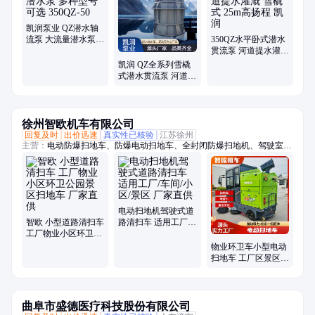
凯润泵业 QZ潜水轴
流泵 大流量潜水泵
350QZ水平卧式潜水
多种型号可选
贯流泵 河道提水灌溉
350QZ-50
雪橇式 25m高扬程 凯
凯润 QZ全系列雪橇
润
式潜水贯流泵 河道应
急排涝 18000m³/h大
流量
徐州智欧机车有限公司
回复及时
出价迅速
真实性已核验
江苏徐州
主营：
电动防爆扫地车、防爆电动扫地车、全封闭防爆扫地机、驾驶室电
动扫地车、新能源扫地车、物业手把扫地车、小型道路扫地车、物业道路
清扫车、驾驶式电动扫地车、小型扫地车、公园扫地车、工厂扫地车、道
路清扫车、景区扫地车、环卫清扫车、小区扫地车、防爆洗地机、工厂手
把扫地、全封闭电动扫地机
电动扫地机驾驶式道
智欧 小型道路清扫车
路清扫车 适用工厂/
工厂物业小区环卫公
车间/小区/景区 厂家
园景区扫地车 厂家直
直供
物业环卫车小型电动
供
扫地车 工厂区景区公
园清洁设备供应 智欧
曲阜市盛德医疗科技股份有限公司