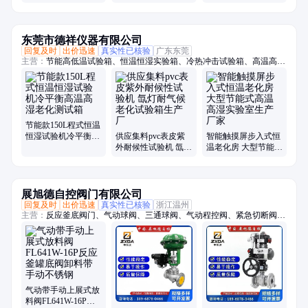
干湿分离玻璃隔断 多
配制可选
东莞市德祥仪器有限公司
回复及时
出价迅速
真实性已核验
广东东莞
主营：
节能高低温试验箱、恒温恒湿实验箱、冷热冲击试验箱、高温高湿
试验箱、氙灯耐气候试验箱、耐黄老化试验箱、紫外加速老化试验箱、三
综合试验箱、步入式恒温恒湿试验箱、高低温试验箱、快速温变试验箱、
双85试验箱、低温试验箱、步入式高低温湿热室、hast试验箱、pct老化试
验箱、高温试验箱、高压加速老化试验箱、低气压试验箱、高低温低气压
试验箱、恒温恒湿试验箱、淋雨试验箱、沙尘试验箱、高低温防爆试验箱
节能款150L程式恒温
恒湿试验机冷平衡高
供应集料pvc表皮紫
智能触摸屏步入式恒
温高湿老化测试箱
外耐候性试验机 氙灯
温老化房 大型节能式
耐气候老化试验箱生
高温高湿实验室生产
产厂
厂家
展旭德自控阀门有限公司
回复及时
出价迅速
真实性已核验
浙江温州
主营：
反应釜底阀门、气动球阀、三通球阀、气动程控阀、紧急切断阀、
气动执行器、内螺纹球阀、气动法兰球阀、气动快装蝶阀、气动衬氟蝶
阀、气动衬氟球阀、气动焊接球阀、上展式放料阀、气动硬密封蝶阀
气动带手动上展式放
料阀FL641W-16P反