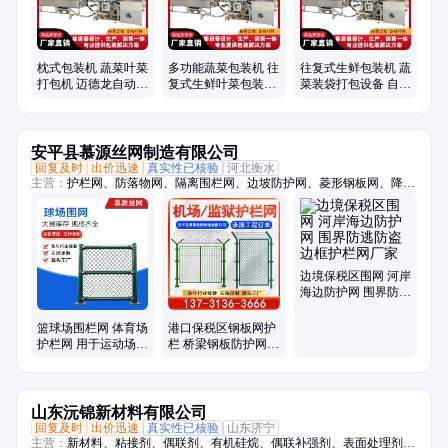
枕式包装机 蔬菜叶菜
多功能蔬菜包装机 往
往复式生鲜包装机 蔬
打包机 迈德龙自动生
复式生鲜叶菜包装设
菜装袋打包设备 自动
鲜果蔬裹膜机械设备
备迈德龙
打孔裹膜机
安平县慕源丝网制造有限公司
回复及时
出价迅速
真实性已核验
河北衡水
主营：
护栏网、防落物网、隔离围栏网、边坡防护网、菱形钢板网、降噪
隔音墙、户外吸音板、桥梁防护网、防落物围栏网、篮球场围栏网、柔性
钢丝绳网、斜坡防落石网、光伏电站围栏、高架桥梁隔音屏、保税区围界
边境保税区围网 河岸
海边防护网 围界防逃
防盗边框护栏网厂家
篮球场围栏网 体育场
港口保税区钢板网护
护栏网 用于运动场的
栏 桥梁钢板防护网围
防护围栏 菱形勾花网
栏 机场护栏网
片
山东沅锦新材料有限公司
回复及时
出价迅速
真实性已核验
山东济宁
主营：
新材料、粘接剂、偶联剂、有机硅烷、偶联补强剂、表面处理剂、