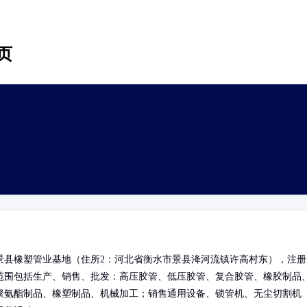
页
景县橡塑管业基地（住所2：河北省衡水市景县洚河流镇许高村东），注册
范围包括生产、销售、批发：高压胶管、低压胶管、复合胶管、橡胶制品
聚氨酯制品、橡塑制品、机械加工；销售通用设备、锁管机、无尘切割机