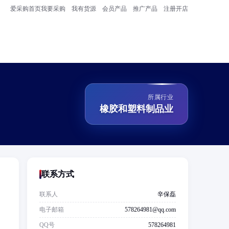
爱采购首页
我要采购
我有货源
会员产品
推广产品
注册开店
所属行业
橡胶和塑料制品业
联系方式
联系人
辛保磊
、
电子邮箱
578264981@qq.com
QQ号
578264981