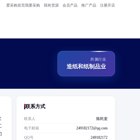
爱采购首页
我要采购
我有货源
会员产品
推广产品
注册开店
所属行业
造纸和纸制品业
联系方式
龙
联系人
陈民宠
工
电子邮箱
249182172@qq.com
门
QQ号
249182172