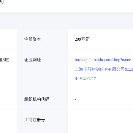
动】
注册资本
299万元
幢3层
企业网址
https://b2b.baidu.com/shop?name
上海仟殷控制仪表有限公司&xzh
d=30400217
组织机构代码
-
工商注册号
-