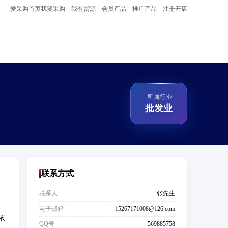
爱采购首页
我要采购
我有货源
会员产品
推广产品
注册开店
所属行业
批发业
联系方式
联系人
张先生
、
电子邮箱
15267171008@126.com
依
QQ号
569885758