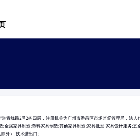
页
道青峰路2号2栋四层，注册机关为广州市番禺区市场监督管理局，法人
;金属家具制造;塑料家具制造;其他家具制造;家具批发;家具设计服务;五
除外）;技术进出口;