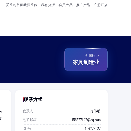
爱采购首页
我要采购
我有货源
会员产品
推广产品
注册开店
所属行业
家具制造业
联系方式
代
联系人
肖伟明
金
电子邮箱
156777127@qq.com
QQ号
156777127