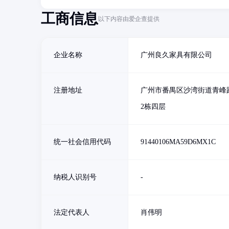
工商信息
以下内容由爱企查提供
企业名称
广州良久家具有限公司
注册地址
广州市番禺区沙湾街道青峰
2栋四层
统一社会信用代码
91440106MA59D6MX1C
纳税人识别号
-
法定代表人
肖伟明