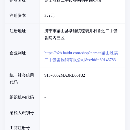
企业名称
梁山胜祺二手设备购销有限公司
注册资本
2万元
注册地址
济宁市梁山县拳铺镇琉璃井村鲁远二手设
备院内三区
企业网址
https://b2b.baidu.com/shop?name=梁山胜祺
二手设备购销有限公司&xzhid=30146783
统一社会信用
91370832MA3RD53F32
代码
组织机构代码
-
纳税人识别号
-
工商注册号
-