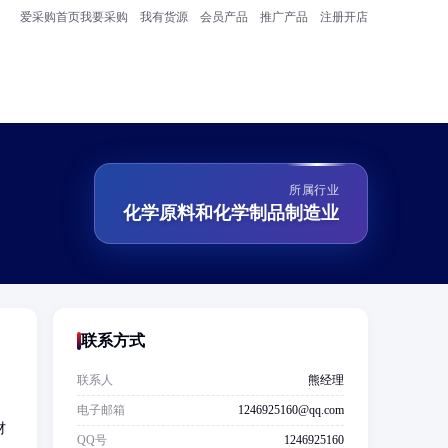
爱采购首页
我要采购
我有货源
会员产品
推广产品
注册开店
所属行业
化学原料和化学制品制造业
联系方式
联系人
熊经理
电子邮箱
1246925160@qq.com
材
QQ号
1246925160