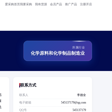
爱采购首页
我要采购
我有货源
会员产品
推广产品
注册开店
所属行业
化学原料和化学制品制造业
联系方式
包
联系人
李德全
保
电子邮箱
545137179@qq.com
法
QQ号
545137179