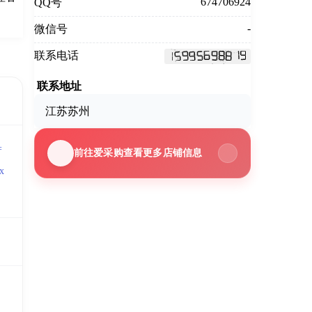
674706924
QQ号
-
微信号
联系电话
联系地址
江苏苏州
=
前往爱采购查看更多店铺信息
x