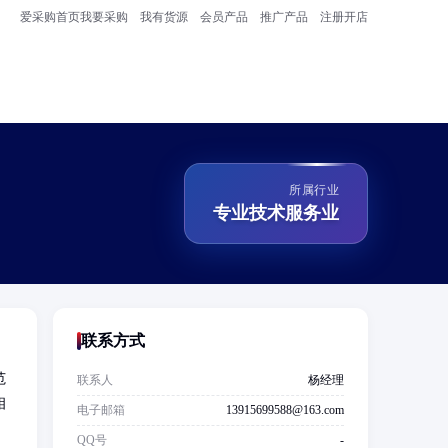
爱采购首页
我要采购
我有货源
会员产品
推广产品
注册开店
所属行业
专业技术服务业
联系方式
范
联系人
杨经理
相
电子邮箱
13915699588@163.com
QQ号
-