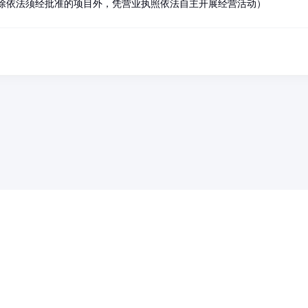
除依法须经批准的项目外，凭营业执照依法自主开展经营活动）
药品医疗器械网络信息服务备案(京)网药械信息备字（2021）第00159号
京ICP证030173号
京公网安备11000002000001号