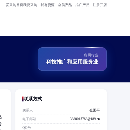
爱采购首页
我要采购
我有货源
会员产品
推广产品
注册开店
所属行业
科技推广和应用服务业
联系方式
龙
联系人
张国平
品
电子邮箱
13380015768@189.cn
设
QQ号
-