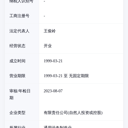
纳税人识别号
-
工商注册号
-
法定代表人
王俊岭
经营状态
开业
成立时间
1999-03-21
营业期限
1999-03-21 至 无固定期限
审核/年检日
2023-08-07
期
企业类型
有限责任公司(自然人投资或控股)
所属行业
通用设备制造业