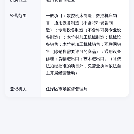
经营范围
一般项目：数控机床制造；数控机床销
售；通用设备制造（不含特种设备制
造）；专用设备制造（不含许可类专业设
备制造）；木竹材加工机械制造；机械设
备销售；木竹材加工机械销售；互联网销
售（除销售需要许可的商品）；通用设备
修理；货物进出口；技术进出口。（除依
法须经批准的项目外，凭营业执照依法自
主开展经营活动）
登记机关
任泽区市场监督管理局