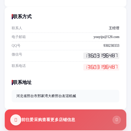
联系方式
联系人
王经理
电子邮箱
youyijx@126.com
QQ号
930230333
微信号
联系电话
联系地址
河北省邢台市邢家湾大桥邢台友谊机械
前往爱采购查看更多店铺信息