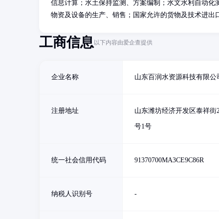
信息计算；水土保持监测、方案编制；水文水利自动化
物资及设备的生产、销售；国家允许的货物及技术进出
工商信息
以下内容由爱企查提供
企业名称
山东百润水资源科技有限公
注册地址
山东潍坊经济开发区泰祥街20
号1号
统一社会信用代码
91370700MA3CE9C86R
纳税人识别号
-