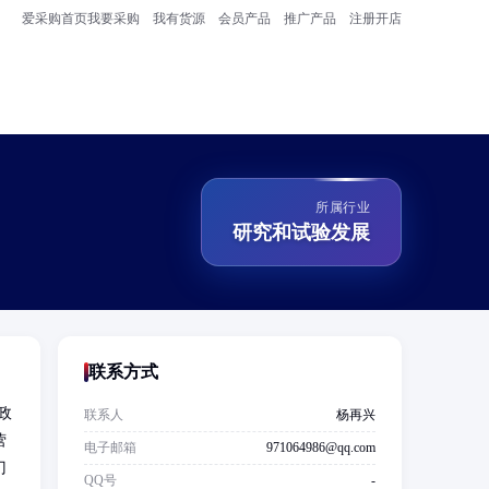
爱采购首页
我要采购
我有货源
会员产品
推广产品
注册开店
所属行业
研究和试验发展
联系方式
政
联系人
杨再兴
营
电子邮箱
971064986@qq.com
门
QQ号
-