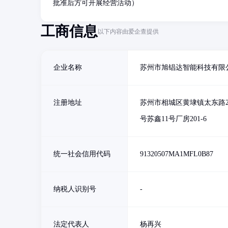
批准后方可开展经营活动）
工商信息
以下内容由爱企查提供
企业名称
苏州市旭锠达智能科技有限
注册地址
苏州市相城区黄埭镇太东路25
号苏鑫11号厂房201-6
统一社会信用代码
91320507MA1MFL0B87
纳税人识别号
-
法定代表人
杨再兴