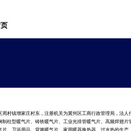
黄页
区周村镇增家庄村东，注册机关为冀州区工商行政管理局，法人
钢制柱型暖气片、铸铁暖气片、工业光排管暖气片、高频焊翅片
气片、卫浴用品、背篓暖气片、家用暖器换热器、过水热的生产