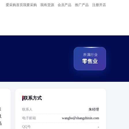
爱采购首页
我要采购
我有货源
会员产品
推广产品
注册开店
所属行业
零售业
联系方式
表
联系人
朱经理
及
电子邮箱
wangbo@shangzhixin.com
品
QQ号
-