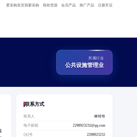
爱采购首页
我要采购
我有货源
会员产品
推广产品
注册开店
所属行业
公共设施管理业
联系方式
联系人
林玲玲
电子邮箱
2298923232@qq.com
器
QQ号
2298923232