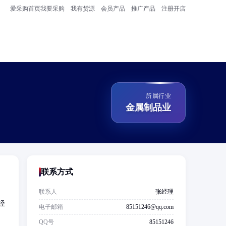
爱采购首页
我要采购
我有货源
会员产品
推广产品
注册开店
所属行业
金属制品业
联系方式
联系人
张经理
经
电子邮箱
85151246@qq.com
QQ号
85151246