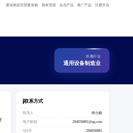
爱采购首页
我要采购
我有货源
会员产品
推广产品
注册开店
所属行业
通用设备制造业
联系方式
联系人
何小姐
货
电子邮箱
294056881@qq.com
QQ号
294056881