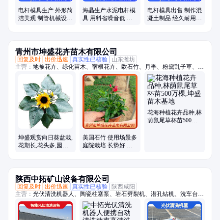
电杆模具生产 外形简
海晶生产水泥电杆模
电杆模具出售 制作混
洁美观 制管机械设备
具 用料省噪音低 制
凝土制品 经久耐用
出售 海晶
作混凝土制品
用途广泛
青州市坤盛花卉苗木有限公司
回复及时
出价迅速
真实性已核验
山东潍坊
主营：
地被花卉、绿化苗木、宿根花卉、欧石竹、月季、粉黛乱子草、时
令草花、菊花
花海种植花卉品种,林
荫鼠尾草杯苗500万
棵,坤盛苗木基地
坤盛观赏向日葵盆栽,
美国石竹 使用场景多
花期长,花头多,园林
庭院栽培 长势好 喜
绿化价值高
阳光充足环境
陕西中拓矿山设备有限公司
回复及时
出价迅速
真实性已核验
陕西咸阳
主营：
光伏清洗机器人、陶瓷柱塞泵、岩石劈裂机、潜孔钻机、洗车台、
张拉千斤顶