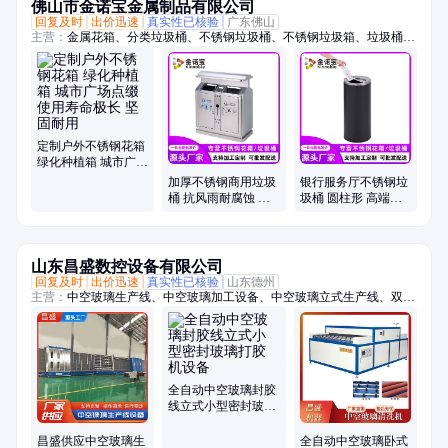
佛山市金诺宝金属制品有限公司
回复及时
出价迅速
真实性已核验
广东佛山
主营：
金属花箱、分类垃圾桶、不锈钢垃圾桶、不锈钢垃圾箱、垃圾桶、
垃圾箱、户外垃圾桶、户外垃圾箱、市政垃圾桶、果皮箱、不锈钢户外垃
圾桶、不锈钢户外垃圾箱、花箱、不锈钢花箱、花箱定制、花箱批发、双
分类垃圾桶、四分类垃圾箱、304不锈钢花箱、304不锈钢垃圾桶、304花
箱、不锈钢花坛、不锈钢花槽、不锈钢花钵、不锈钢花盆
定制户外不锈钢花箱
绿化种植箱 城市广场
点缀 使用寿命极长
加厚不锈钢商用垃圾
银行服务厅不锈钢垃
坚固耐用
桶 抗风雨耐腐蚀 户
圾桶 圆柱形 高端美
外公共场所专可分类
观 304材质 防锈耐用
垃圾箱
金诺宝
山东昌盛数控设备有限公司
回复及时
出价迅速
真实性已核验
山东德州
主营：
中空玻璃生产线、中空玻璃加工设备、中空玻璃立式生产线、双组
份涂胶机、气动双组份涂胶机、双组份打胶机、中空玻璃打胶机、中空玻
璃封胶线、全自动铝条折弯机、铝条折弯机、丁基胶涂布机、中空玻璃充
气线、玻璃清洗机、中空玻璃设备、全自动中空玻璃充气线、中空玻璃清
洗机、卧式玻璃清洗机、分子筛灌装机、中空玻璃充气机、旋转涂胶台、
小型中空玻璃生产设备、铝条涂布机、自助丁基胶涂布机、卧式丁基胶涂
全自动中空玻璃封胶
布机
线立式小型密封玻璃
打胶机设备
昌盛供应中空玻璃生
全自动中空玻璃卧式