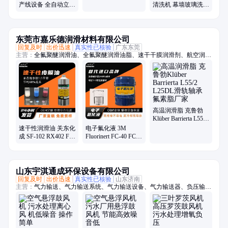
产线设备 全自动立式
清洗机 幕墙玻璃洗片
中空玻璃混合生产线
机 昌盛
东莞市嘉乐德润滑材料有限公司
回复及时
出价迅速
真实性已核验
广东东莞
主营：
全氟聚醚润滑油、全氟聚醚润滑油脂、速干干膜润滑剂、航空润滑
油脂、-70至1400度润滑油脂、轴承润滑油脂、齿轮润滑油脂、螺丝螺栓
润滑油脂、抗咬合防卡剂、高真空密封硅脂、电子氟化冷却液、疏水涂层
涂料、一比一平替进口品牌系列油脂
高温润滑脂 克鲁勃
Klüber Barrierta L55/2
L25DL滑轨轴承氟素
速干性润滑油 关东化
电子氟化液 3M
脂厂家
成 SF-102 RX402 FL-
Fluorinert FC-40 FC-
955E氟素干性皮膜润
70 FC-72 FC-43服务
滑剂厂家
器群浸没式液冷
山东宇淇通成环保设备有限公司
回复及时
出价迅速
真实性已核验
山东济南
主营：
气力输送、气力输送系统、气力输送设备、气力输送器、负压输
送、物料输送、旋转供料器、供料阀、AV泵、仓泵、罗茨风机、罗次鼓
风机、空气悬浮鼓风机、磁悬浮鼓风机、空浮风机、三叶罗茨鼓风机、曝
气风机、气力输送风机、粉煤灰输送设备、粉体输送系统、粉料输送泵、
空气悬浮增氧机、污水处理风机、水产养殖增氧机、脱硫脱硝设备