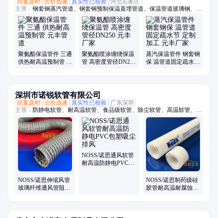
回复及时
出价迅速
真实性已核验
河北石家庄
主营：
钢套钢蒸汽管道、钢套钢预制保温直埋管道、保温管道玻璃钢、蒸
汽管道钢套钢、聚氨酯保温管、钢套钢蒸汽管、喷涂缠绕保温管、镀锌铁
皮架空保温管、聚氨酯保温管件、蒸汽保温管件、预制蒸汽架空保温管、
钢套钢耐高温保温管、保温管直埋钢套钢、钢套钢地埋管、钢套钢外滑动
钢管、钢套钢保温弯头、蒸汽保温管架空、耐高温高压蒸汽管、钢套钢高
温蒸汽保温管、套钢蒸汽保温钢管、高压耐高温蒸汽管、蒸汽架空保温
聚氨酯保温管件 三通
聚氨酯喷涂缠绕保温
蒸汽保温管件 钢套钢
管、集中供热蒸汽保温管、高温蒸汽保温管
供热耐高温预制管 元
管 高密度管径DN250
保 温管道固定疏水节
丰管道
元丰厂家
定制加工 元丰厂家
深圳市诺锐软管有限公司
回复及时
出价迅速
真实性已核验
广东深圳
主营：
防静电软管、耐高温软管、食品级软管、除尘软管、高温软管、吸
尘软管、pu钢丝软管、无塑化剂软管、食品级钢丝软管、阻燃防静电软
管、通风软管、通风管、高温风管、伸缩风管、耐腐蚀风管、耐高温除尘
管、除尘管、阻燃除尘管、吸尘管、耐热风管、PTFE风管、铁氟龙风
管、洁净风管、防火风管、耐高温风管
NOSS/诺思通风软管
耐高温防静电PVC包
塑吸尘排风
NOSS/诺思伸缩风管
NOSS/诺思制药级硅
玻璃纤维通风管阻燃
胶管耐高温耐腐蚀酸
耐热蒸气耐高温450
碱易清洗
度