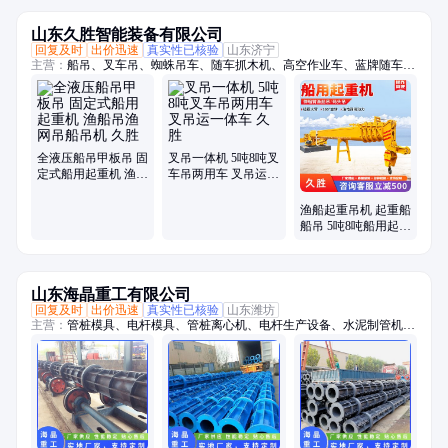
山东久胜智能装备有限公司
回复及时
出价迅速
真实性已核验
山东济宁
主营：
船吊、叉车吊、蜘蛛吊车、随车抓木机、高空作业车、蓝牌随车
吊、折臂吊、随车挖、履带蜘蛛吊、吊挖一体机、三轮随车吊、履带随车
吊、三轮吊、履带随车挖、履带吊车、船用起重机、拖拉机平板吊、履带
随车抓、下葬车、四不像吊车、车载吊机、抓木机、拖拉机吊钻一体机、
小吊车、装载机
全液压船吊甲板吊 固
叉吊一体机 5吨8吨叉
定式船用起重机 渔船
车吊两用车 叉吊运一
吊渔网吊船吊机 久胜
体车 久胜
渔船起重吊机 起重船
船吊 5吨8吨船用起重
机 久胜
山东海晶重工有限公司
回复及时
出价迅速
真实性已核验
山东潍坊
主营：
管桩模具、电杆模具、管桩离心机、电杆生产设备、水泥制管机、
混凝土管设备