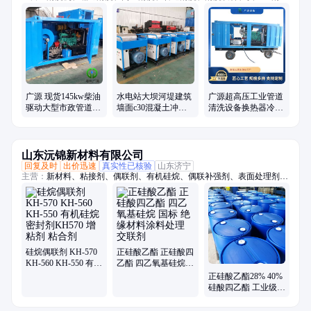
洗、超高压、冲毛机、铝模板、拉毛机、混凝土、换热器、高压水、柴油
驱动、锅炉管道、电机驱动、船体除锈、管道疏通、除锈除漆、钢坯除
磷、电驱动高压、水除磷系统、水喷砂除锈、冷凝器管道、下水道疏通
广源 现货145kw柴油
水电站大坝河堤建筑
广源超高压工业管道
驱动大型市政管道清
墙面c30混凝土冲毛
清洗设备换热器冷凝
洗 高压管道疏通机
机高压水凿毛设备厂
器清洗反应釜高压清
家
洗机
山东沅锦新材料有限公司
回复及时
出价迅速
真实性已核验
山东济宁
主营：
新材料、粘接剂、偶联剂、有机硅烷、偶联补强剂、表面处理剂、
橡胶硅质填料
硅烷偶联剂 KH-570
正硅酸乙酯 正硅酸四
KH-560 KH-550 有机
乙酯 四乙氧基硅烷
硅烷 密封剂KH570
国标 绝缘材料涂料处
正硅酸乙酯28% 40%
增粘剂 粘合剂
理 交联剂
硅酸四乙酯 工业级
国标 四乙氧基硅烷
涂料粘结剂