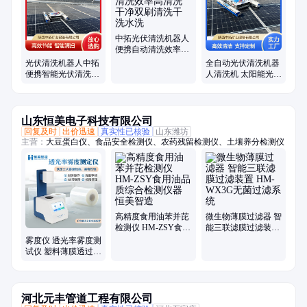
中拓光伏清洗机器人
便携自动清洗效率高
清洗干净双刷清洗干
光伏清洗机器人中拓
全自动光伏清洗机器
洗水洗
便携智能光伏清洗设
人清洗机 太阳能光伏
备节省成本一天清洗
电站清扫机器人便携
2兆瓦
式清洗
山东恒美电子科技有限公司
回复及时
出价迅速
真实性已核验
山东潍坊
主营：
大豆蛋白仪、食品安全检测仪、农药残留检测仪、土壤养分检测仪
高精度食用油苯并芘
微生物薄膜过滤器 智
检测仪 HM-ZSY食用
能三联滤膜过滤装置
油品质综合检测仪器
HM-WX3G无菌过滤
雾度仪 透光率雾度测
恒美智造
系统
试仪 塑料薄膜透过率
检测仪 恒美智造 材
料雾度计
河北元丰管道工程有限公司