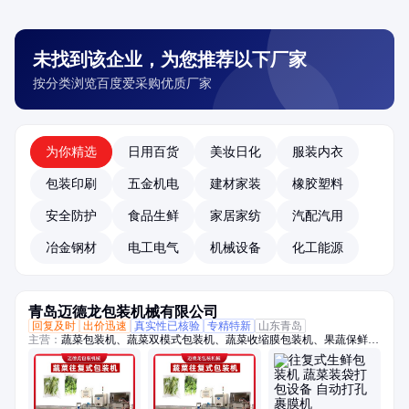
未找到该企业，为您推荐以下厂家
按分类浏览百度爱采购优质厂家
为你精选
日用百货
美妆日化
服装内衣
包装印刷
五金机电
建材家装
橡胶塑料
安全防护
食品生鲜
家居家纺
汽配汽用
冶金钢材
电工电气
机械设备
化工能源
青岛迈德龙包装机械有限公司
回复及时
出价迅速
真实性已核验
专精特新
山东青岛
主营：
蔬菜包装机、蔬菜双模式包装机、蔬菜收缩膜包装机、果蔬保鲜膜
包装机、托盒果蔬包装机、生鲜包装机、保鲜包装机、蔬菜高速包装机、
称重贴标机、冬瓜定量切片机