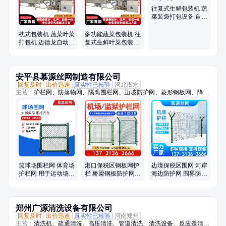
往复式生鲜包装机 蔬
菜装袋打包设备 自动
打孔裹膜机
枕式包装机 蔬菜叶菜
多功能蔬菜包装机 往
打包机 迈德龙自动生
复式生鲜叶菜包装设
鲜果蔬裹膜机械设备
备迈德龙
安平县慕源丝网制造有限公司
回复及时
出价迅速
真实性已核验
河北衡水
主营：
护栏网、防落物网、隔离围栏网、边坡防护网、菱形钢板网、降噪
隔音墙、户外吸音板、桥梁防护网、防落物围栏网、篮球场围栏网、柔性
钢丝绳网、斜坡防落石网、光伏电站围栏、高架桥梁隔音屏、保税区围界
篮球场围栏网 体育场
港口保税区钢板网护
边境保税区围网 河岸
护栏网 用于运动场的
栏 桥梁钢板防护网围
海边防护网 围界防逃
防护围栏 菱形勾花网
栏 机场护栏网
防盗边框护栏网厂家
片
郑州广源清洗设备有限公司
回复及时
出价迅速
真实性已核验
河南郑州
主营：
清洗机、疏通清洗、高压清洗、管道清洗、清洗设备、反应釜清