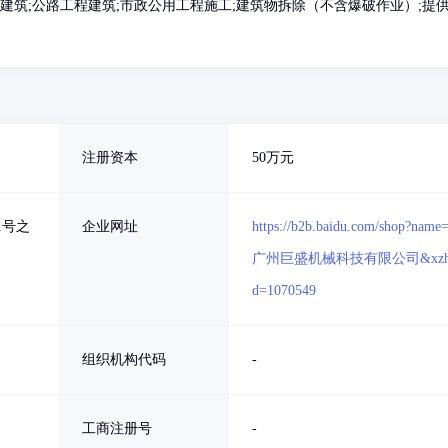
建筑;公路工程建筑;市政公用工程施工;建筑物拆除（不含爆破作业）;提
注册资本
50万元
1号之
企业网址
https://b2b.baidu.com/shop?name
广州巨盛机械科技有限公司&xzh
d=1070549
组织机构代码
-
工商注册号
-