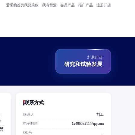
爱采购首页
我要采购
我有货源
会员产品
推广产品
注册开店
所属行业
研究和试验发展
联系方式
场
联系人
刘工
专
电子邮箱
1249658211@qq.com
品
QQ号
-