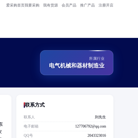
爱采购首页
我要采购
我有货源
会员产品
推广产品
注册开店
所属行业
电气机械和器材制造业
联系方式
联系人
刘先生
泵
电子邮箱
127706792@qq.com
家
QQ号
2043323016