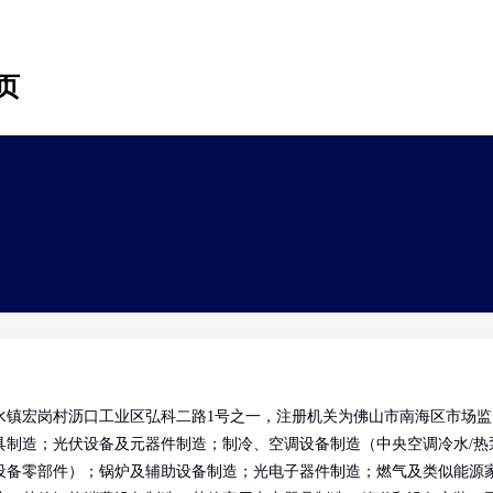
页
水镇宏岗村沥口工业区弘科二路1号之一，注册机关为佛山市南海区市场监
具制造；光伏设备及元器件制造；制冷、空调设备制造（中央空调冷水/热
设备零部件）；锅炉及辅助设备制造；光电子器件制造；燃气及类似能源