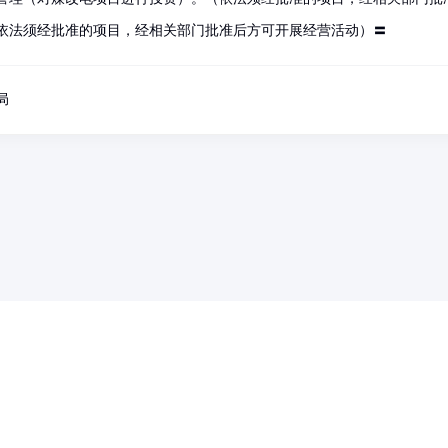
依法须经批准的项目，经相关部门批准后方可开展经营活动）〓
局
药品医疗器械网络信息服务备案(京)网药械信息备字（2021）第00159号