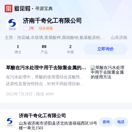
寻源宝典
济南千奇化工有限公司
2年
综合体验
主营：泡花碱;水玻璃;黄腐酸钾;腐殖酸钠;氨基酸原粉;锚
山东济南
1
80
2
立即询价
固剂;速凝剂;麦芽糖浆;蒸馏水;消泡剂;硫酸钾;硫酸镁;石
博文
产品
年限
膏缓凝剂;聚合硫酸铁;大蒜油;工业红糖;高铁酸钾;麦芽糊
草酸在污水处理中用于去除重金属的使
用方法
精;鱼蛋白;葡萄糖;离子钙;防冻粉;柠檬酸;硫酸锌;碧水安
在污水处理中，草酸的使用需结合其酸性、
还原性及螯合性特点，针对不同处理目标
（调节 pH、去除重金属、还原污染物）分
2025年7月28日 | 阅读 4099
步骤操作，确保效果且避免二次污染。草酸
在污水处理中用于去除重金属的使用方法，
可以按以下介绍操作。
济南千奇化工有限公司
咨询
电话
山东省济南市济阳县济北街道禧福西区10号
楼一单元1501