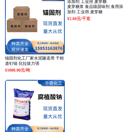
麦芽糖浆 食品级甜味剂 食用添
加剂 工业用 麦芽糖
¥2.60元
/千克
锚固剂化工厂家水泥隧道用 干粉
道钉锚 抗拉拔力强
¥1000.00元
/吨