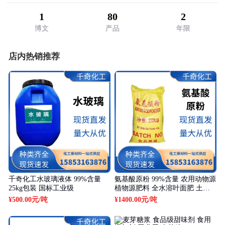
1
80
2
博文
产品
年限
店内热销推荐
千奇化工水玻璃液体 99%含量
氨基酸原粉 99%含量 农用动物源
25kg包装 国标工业级
植物源肥料 全水溶叶面肥 土壤
改良剂
¥500.00元
/吨
¥1400.00元
/吨