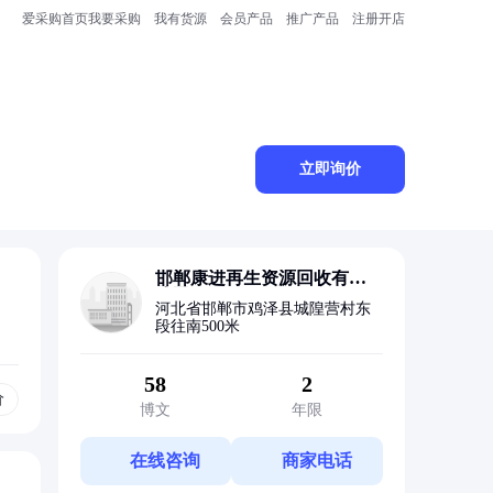
爱采购首页
我要采购
我有货源
会员产品
推广产品
注册开店
立即询价
邯郸康进再生资源回收有限
公司
河北省邯郸市鸡泽县城隍营村东
段往南500米
58
2
价
博文
年限
在线咨询
商家电话