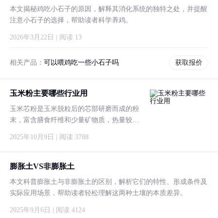
本文揭秘鸡吃小石子的原因，解释其消化系统的独特之处，并提醒
注意小石子的选择，帮助读者科学养鸡。
2026年3月22日 | 阅读 13
相关产品：
可以喂鸡吃一些小石子吗
获取报价
玉米粉主要哪些行业用
玉米芯粉是玉米脱粒后的芯部研磨而成的粉
末，富含膳食纤维和少量矿物质，热量较
低，常用于改善肠道功能或作为饲料原料。
2025年10月9日 | 阅读 3788
其纤维结构可吸水膨胀，辅助调节餐后血
糖，但营养价值相对单一，需搭配其他食物
补充营养。作为环保原料再利用
膨胀土VS非膨胀土
本文科普膨胀土与非膨胀土的区别，解析它们的特性、形成条件及
实际应用场景，帮助读者轻松理解这两种土壤的本质差异。
2025年9月6日 | 阅读 4124