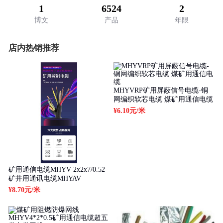
1
6524
2
博文
产品
年限
店内热销推荐
MHYVRP矿用屏蔽信号电缆-铜
网编织软芯电缆 煤矿用通信电缆
¥6.10元
/米
矿用通信电缆MHYV 2x2x7/0.52
矿井用通讯电缆MHYAV
¥8.70元
/米