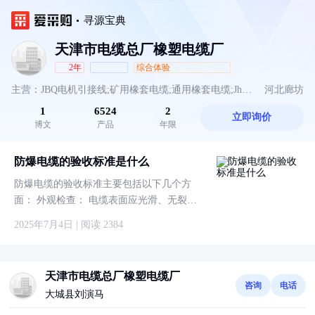
寻源宝典
天津市电缆总厂橡塑电缆厂
2年
综合体验
主营：JBQ电机引接线;矿用橡套电缆;通用橡套电缆;JhS
河北廊坊
1
6524
2
立即询价
防水电缆;船用橡套电缆;CEFR船用电缆;矿用控制电缆;计
博文
产品
年限
算机电缆;矿用光缆;MGTSV矿用光缆;电力电缆;MC矿用
防爆电缆的验收标准是什么
电缆;MCP矿用电缆;电线电缆;MY矿用移动电缆;MYQ矿
防爆电缆的验收标准主要包括以下几个方
面： 外观检查： 电缆表面应光滑、无裂
用电缆;MYP矿用电缆;MCP采煤机电缆;矿用电缆;视频线;
纹、无明显划痕、无变形等缺陷，绝缘层应
2025年7月4日 | 阅读 2384
船用电力电缆;屏蔽电缆;YH电焊机电缆;UGF高压橡套电
色泽均匀，无气泡、杂质等。 电缆的标识应
清晰、完整，包括型号、规格、电压等级、
缆;铠装电力电缆
生产等信息，且标识应符合相关标准和规
天津市电缆总厂橡塑电缆厂
范。 电缆的
咨询
电话
大城县刘演马