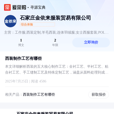
寻源宝典
石家庄金依来服装贸易有限公司
综合体验
主营：工作服;西装定制;羊毛西装;连体羽绒服;女士西服套装;POLO
1
2
立即询价
衫;广告文化衫;T恤;劳保工作服;汽修工作服;冲锋衣;冲锋衣工作服;羊
博文
年限
绒大衣;毛呢大衣;西服定制
西装制作工艺有哪些
本文详细解析西装的五大核心制作工艺：全衬工艺、半衬工艺、粘
合衬工艺、手工缝制工艺及特殊定制工艺，涵盖从面料处理到成品
定型的全流程技术要点，并对比不同工艺的优缺点及适用场景，为
2025年7月25日 | 阅读 4586
读者提供专业的西装制作知识参考。
相关产品：
西装制作工艺有哪些
获取报价
石家庄金依来服装贸易有限公司