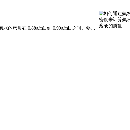
在 0.88g/mL 到 0.90g/mL 之间。要通
 mL，密度为 ρ
人体健康可能产生多方面的影响。 短期接触
睛、呼吸道和皮肤的刺激，导致眼睛发红、流
和肾脏造成损害，影响这些器
着温度的升高，草酸的溶解度逐渐增大，例如在 100