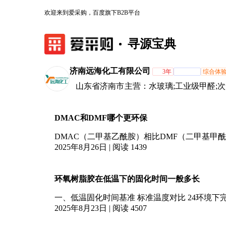
欢迎来到爱采购，百度旗下B2B平台
寻源宝典
济南远海化工有限公司
3年
综合体
山东省济南市
主营：水玻璃;工业级甲醛;次氯
过碳酸钠;蒸馏水;软水盐;草酸
DMAC和DMF哪个更环保
DMAC（二甲基乙酰胺）相比DMF（二甲基甲
面： 1. ‌毒性差异‌ ‌DMF‌被国际癌症研究
2025年8月26日 | 阅读 1439
险‌ ‌DMAC‌毒性较低，仅对眼睛有刺激性，未被
环氧树脂胶在低温下的固化时间一般多长
一、低温固化时间基准 ‌标准温度对比‌ 24环境下完
固化时间延长至48-72小时，-10以下可能需5-7
2025年8月23日 | 阅读 4507
在-20仍可实现12小时内