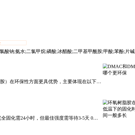
验
酸钠;氨水;二氯甲烷;磷酸;冰醋酸;二甲基甲酰胺;甲酸;苯酚;片碱;
;漂白粉;速溶硅酸钠;碳酸二甲酯;三氯乙烯;EDTA二钠;大苏打
酰胺）在环保性方面更具优势，主要体现在以下方
机构列为2A类致癌物，对肝脏、肾脏等器官有显著损害风
全固化需24小时，但最佳强度需等待3-5天‌ 0时
天‌ ‌快固型解决方案‌ 特殊配方（如酸酐类固化剂）