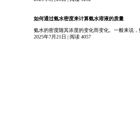
（K₂O·nSiO₂）‌ ‌特
如何通过氨水密度来计算氨水溶液的质量
氨水的密度随其浓度的变化而变化。一般来说，氨水的密度
过氨水密度来计算氨水溶液的质量，需要知道氨水的体积。 假设氨水的体积为 V
2025年7月21日 | 阅读 4057
g/mL。根据质量 = 密度×体积的公
二甲基乙酰胺对人体健康有何影响
二甲基乙酰胺（DMAc）是一种常用的有机溶剂，对
高浓度的二甲基乙酰胺可能引起刺激症状，如眼
2025年7月21日 | 阅读 4958
泪、咳嗽、气喘、瘙痒等。长期接触可能对肝脏
草酸的溶解度如何
草酸，即乙二酸，是一种重要的有机二元酸。 草酸在水中具有一定的溶解度。通常情况下，在 20
时，草酸的溶解度约为 9.5 克/100 克水。随
2025年7月14日 | 阅读 2158
时，其溶解度约为 147 克/100 克水。
水玻璃与其它硅酸盐材料有何区别