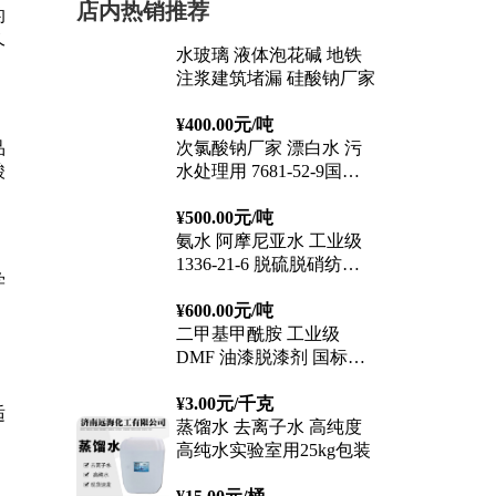
店内热销推荐
水玻璃 液体泡花碱 地铁
注浆建筑堵漏 硅酸钠厂家
¥400.00元
/吨
次氯酸钠厂家 漂白水 污
水处理用 7681-52-9国标
高含量
¥500.00元
/吨
氨水 阿摩尼亚水 工业级
1336-21-6 脱硫脱硝纺织
印染
¥600.00元
/吨
二甲基甲酰胺 工业级
DMF 油漆脱漆剂 国标含
量99.9%
¥3.00元
/千克
蒸馏水 去离子水 高纯度
高纯水实验室用25kg包装