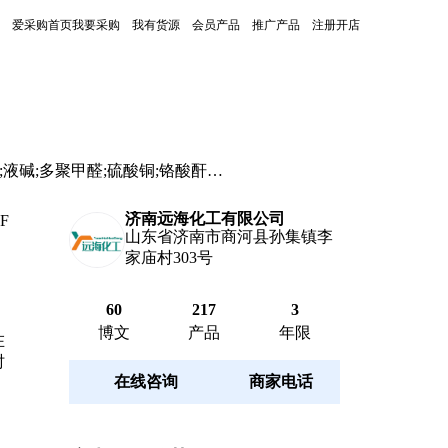
爱采购首页
我要采购
我有货源
会员产品
推广产品
注册开店
立即询价
液碱;多聚甲醛;硫酸铜;铬酸酐;
济南远海化工有限公司
山东省济南市商河县孙集镇李
家庙村303号
60
217
3
博文
产品
年限
在线咨询
商家电话