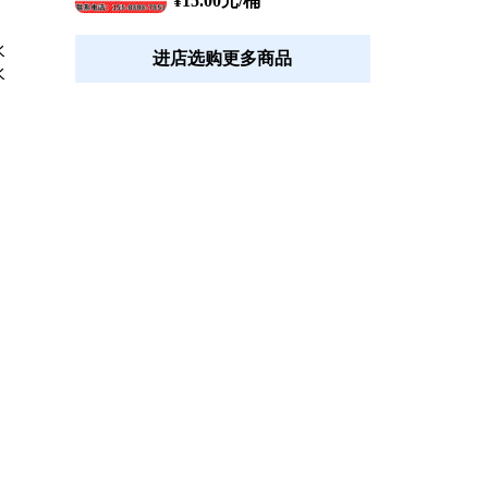
¥15.00元
/桶
进店选购更多商品