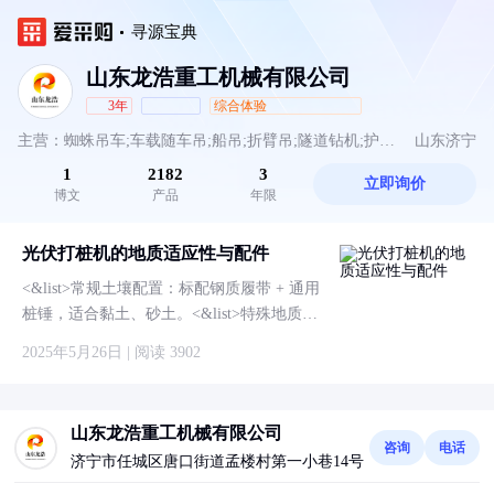
寻源宝典
山东龙浩重工机械有限公司
3年
综合体验
主营：蜘蛛吊车;车载随车吊;船吊;折臂吊;隧道钻机;护坡
山东济宁
1
2182
3
立即询价
钻机;光伏打桩机;取芯钻机
博文
产品
年限
光伏打桩机的地质适应性与配件
<&list>常规土壤配置：标配钢质履带 + 通用
桩锤，适合黏土、砂土。<&list>特殊地质配
置：<&list>湿地：加装浮箱履带（接地比压
2025年5月26日 | 阅读 3902
≤0.1MPa）；<&list>岩石层：更换高频液压
破碎锤 + 合金钻头（如某型号配置液压冲击
锤，可破碎硬度≤30MPa 的岩石）。
山东龙浩重工机械有限公司
咨询
电话
济宁市任城区唐口街道孟楼村第一小巷14号