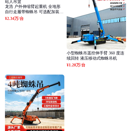
龙浩 户外伸缩臂起重机 全地形
自行走履带蜘蛛吊 可选配加装站
人吊篮
¥2.34万
/台
小型蜘蛛吊遥控伸手臂 360 度连
续回转 液压移动式蜘蛛吊机
¥1.20万
/台