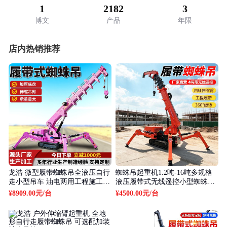
1
2182
3
博文
产品
年限
店内热销推荐
龙浩 微型履带蜘蛛吊全液压自行
蜘蛛吊起重机1.2吨-16吨多规格
走小型吊车 油电两用工程施工使
液压履带式无线遥控小型蜘蛛吊
用
车
¥8909.00元
/台
¥4500.00元
/台