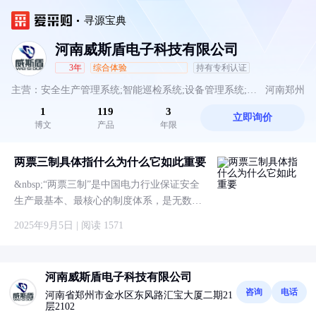
寻源宝典
河南威斯盾电子科技有限公司
3年
综合体验
持有专利认证
主营：安全生产管理系统;智能巡检系统;设备管理系统;设
河南郑州
1
119
3
立即询价
备全生命周期管理
博文
产品
年限
两票三制具体指什么为什么它如此重要
&nbsp;“两票三制”是中国电力行业保证安全
生产最基本、最核心的制度体系，是无数血
泪教训总结出的宝贵经验。“两票”指的是工
2025年9月5日 | 阅读 1571
作票和操作票。工作票是允许在电气设备上
工作的书面命令和依据，明确了工作任务、
安全措施、负责人和许可人，确保了作业的
河南威斯盾电子科技有限公司
许可和交接流
咨询
电话
河南省郑州市金水区东风路汇宝大厦二期21
层2102