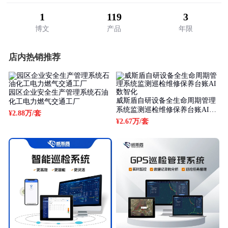
1
119
3
博文
产品
年限
店内热销推荐
园区企业安全生产管理系统石油
威斯盾自研设备全生命周期管理
化工电力燃气交通工厂
系统监测巡检维修保养台账AI数
¥2.88万
/套
智化
¥2.67万
/套