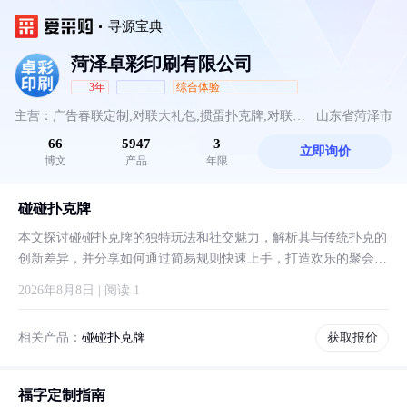
寻源宝典
菏泽卓彩印刷有限公司
3年
综合体验
主营：广告春联定制;对联大礼包;掼蛋扑克牌;对联定
山东省菏泽市
66
5947
3
立即询价
制;广告春联;春联;扑克牌;烫金对联;广告对联;订制对
博文
产品
年限
联;植绒对联;广告扑克;对联;春节对联;春联定做;福字
碰碰扑克牌
对联;新春对联;春联印刷厂;对联印刷厂;广告对联定
本文探讨碰碰扑克牌的独特玩法和社交魅力，解析其与传统扑克的
创新差异，并分享如何通过简易规则快速上手，打造欢乐的聚会游
制;春节对联定制;广告对联印刷;掼蛋扑克牌定制;春
戏体验。
2026年8月8日 | 阅读 1
联大礼包定制
相关产品：
碰碰扑克牌
获取报价
福字定制指南