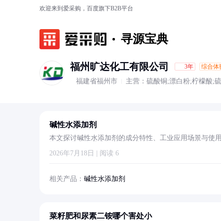
欢迎来到爱采购，百度旗下B2B平台
寻源宝典
福州旷达化工有限公司
3年
综合体
福建省福州市
主营：硫酸铜;漂白粉;柠檬酸;
炭;聚合氯化铝;净水絮凝剂;磷
碱性水添加剂
本文探讨碱性水添加剂的成分特性、工业应用场景与使用
据实际需求合理选择产品类型。
2026年7月18日 | 阅读 6
相关产品：
碱性水添加剂
菜籽肥和尿素二铵哪个害处小