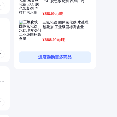
PAC 脱色絮凝剂 养殖厂污水
价
用
¥888.00元
/吨
三氯化铁 固体氯化铁 水处理
絮凝剂 工业级国标高含量
¥2888.00元
/吨
价
进店选购更多商品
化肥
价