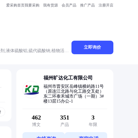
爱采购首页
我要采购
我有货源
会员产品
推广产品
注册开店
立即询价
理剂;液体硫酸铝;硫代硫酸钠;植物活性
;污水处理絮凝剂;固体聚合硫酸铁
福州旷达化工有限公司
根
福州市晋安区岳峰镇横屿路11号
（原连江北路与化工路交叉处）
东二环泰禾城市广场（一期）3#
楼13层15办公-1
价
462
351
3
博文
产品
年限