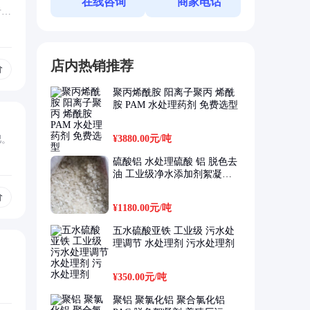
在线咨询
商家电话
者做
店内热销推荐
价
聚丙烯酰胺 阳离子聚丙 烯酰
胺 PAM 水处理药剂 免费选型
¥3880.00元
/吨
肥。
硫酸铝 水处理硫酸 铝 脱色去
油 工业级净水添加剂絮凝专
用
价
¥1180.00元
/吨
五水硫酸亚铁 工业级 污水处
理调节 水处理剂 污水处理剂
¥350.00元
/吨
聚铝 聚氯化铝 聚合氯化铝