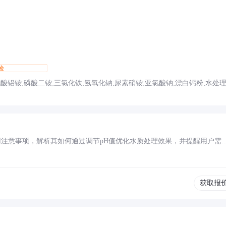
验
硫酸铝铵;磷酸二铵;三氯化铁;氢氧化钠;尿素硝铵;亚氯酸钠;漂白钙粉;水处
酸氢二胺;无铁硫酸铝;六氟氯酸钠;净水添加剂;酸式亚硫酸钠;水处理硫酸铝
注意事项，解析其如何通过调节pH值优化水质处理效果，并提醒用户需
获取报