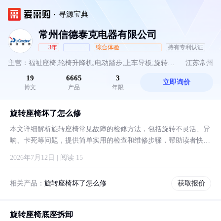
寻源宝典
常州信德泰克电器有限公司
3年
综合体验
持有专利认证
主营：福祉座椅;轮椅升降机;电动踏步;上车导板;旋转座
江苏常州
19
6665
3
立即询价
椅;伸缩踏步;轮椅上车导板;分离式福祉座椅
博文
产品
年限
旋转座椅坏了怎么修
本文详细解析旋转座椅常见故障的检修方法，包括旋转不灵活、异
响、卡死等问题，提供简单实用的检查和维修步骤，帮助读者快速
恢复座椅功能。
2026年7月12日 | 阅读 15
相关产品：
旋转座椅坏了怎么修
获取报价
旋转座椅底座拆卸