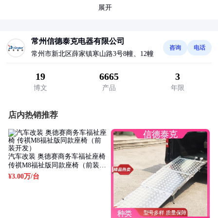
展开
常州信德泰克电器有限公司
咨询
电话
常州市新北区薛家镇寒山路3号8幢、12幢
19
6665
3
博文
产品
年限
店内热销推荐
汽车改装 奥德赛商务车福祉座椅
传祺M8福祉版同款座椅（前装开
发）
¥3.00万
/台