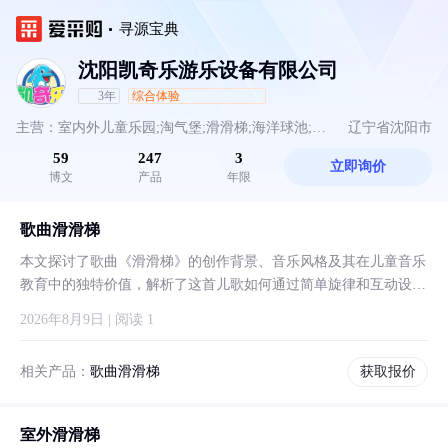
寻源宝典
沈阳凯奇乐游乐设备有限公司
3年
综合体验
主营：室内外儿童乐园;淘气堡;滑滑梯;海洋球池;不
辽宁省沈阳市
59
247
3
立即询价
锈钢滑梯;组合滑梯;室内外大型游乐设备;滑桶
博文
产品
年限
歌曲滑滑梯
本文探讨了歌曲《滑滑梯》的创作背景、音乐风格及其在儿童音乐
教育中的独特价值，解析了这首儿歌如何通过简单旋律和互动设计
激发孩子的兴趣。
2026年8月9日 | 阅读 1
相关产品：
歌曲滑滑梯
获取报价
室外滑滑梯