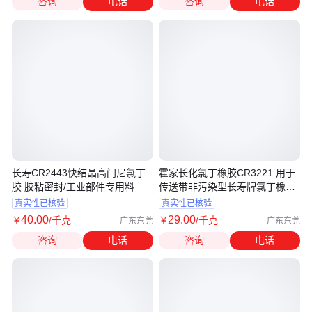
咨询
电话
咨询
电话
长寿CR2443快结晶高门尼氯丁
霍家长化氯丁橡胶CR3221 用于
胶 胶粘密封/工业部件专用料
传送带非污染型长寿牌氯丁橡胶
cr322
真实性已核验
真实性已核验
40
.00
29
.00
￥
/千克
￥
/千克
广东东莞
广东东莞
咨询
电话
咨询
电话