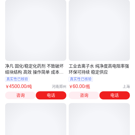
净凡 固化/稳定化药剂 不致破坏
工业去离子水 纯净度高电阻率强
结块结构 高效 操作简单 成本相
环保可持续 稳定供应
对较低
真实性已核验
真实性已核验
4500
.00
60
.00
￥
/吨
￥
/瓶
河南郑州
上海
咨询
电话
咨询
电话