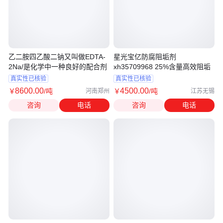
乙二胺四乙酸二钠又叫做EDTA-
星光宝亿防腐阻垢剂
2Na/是化学中一种良好的配合剂
xh35709968 25%含量高效阻垢
真实性已核验
真实性已核验
8600
.00
4500
.00
￥
/吨
￥
/吨
河南郑州
江苏无锡
咨询
电话
咨询
电话