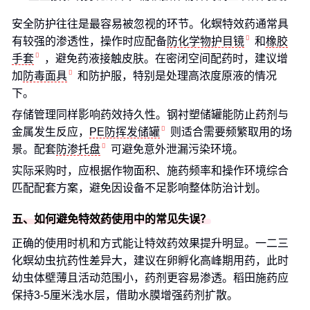
安全防护往往是最容易被忽视的环节。化螟特效药通常具
有较强的渗透性，操作时应配备
防化学物护目镜
和
橡胶
手套
，避免药液接触皮肤。在密闭空间配药时，建议增
加
防毒面具
和防护服，特别是处理高浓度原液的情况
下。
存储管理同样影响药效持久性。钢衬塑储罐能防止药剂与
金属发生反应，
PE防挥发储罐
则适合需要频繁取用的场
景。配套
防渗托盘
可避免意外泄漏污染环境。
实际采购时，应根据作物面积、施药频率和操作环境综合
匹配配套方案，避免因设备不足影响整体防治计划。
五、如何避免特效药使用中的常见失误？
正确的使用时机和方式能让特效药效果提升明显。一二三
化螟幼虫抗药性差异大，建议在卵孵化高峰期用药，此时
幼虫体壁薄且活动范围小，药剂更容易渗透。稻田施药应
保持3-5厘米浅水层，借助水膜增强药剂扩散。