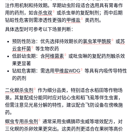
注作用机制和持效期。早期幼虫阶段适合选用具有胃毒作
用的药剂，如含
杀虫双
或杀虫单的复配制剂；而中后期
钻蛀性危害则需渗透性更强的
甲维盐
类药剂。
具体选型时可参考以下场景判断：
预防性防治：优先选择持效期长的
氯虫苯甲酰胺
或
苏
云金杆菌
等生物农药
低龄幼虫期：含
阿维菌素
或吡虫啉的复配药剂触杀效
果更显著
钻蛀危害期：需选用
甲维盐WDG
等具有内吸传导特性
的药剂
二化螟杀虫剂
作为细分品类，特别适合水稻田等作物场
景。其复配成分能同时应对钻心虫和稻飞虱等伴生虫害，
但需注意见光易分解的特性，建议配合飞防设备在傍晚施
药。
螟虫专用杀虫剂
通常采用虫螨腈茚虫威等增效配方，对
三化螟的杀卵效果更突出。这类药剂更适合在果树等高价