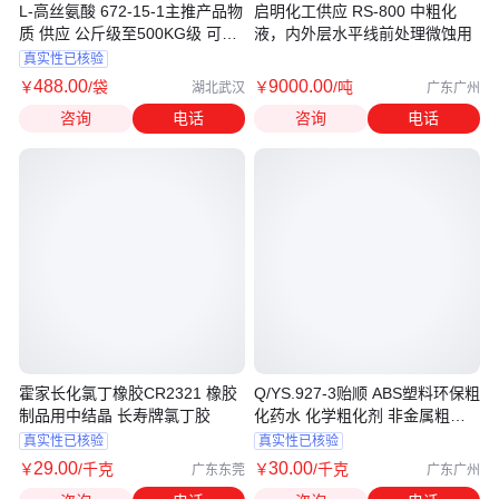
L-高丝氨酸 672-15-1主推产品物
启明化工供应 RS-800 中粗化
质 供应 公斤级至500KG级 可供
液，内外层水平线前处理微蚀用
按需分
真实性已核验
488
.00
9000
.00
￥
/袋
￥
/吨
湖北武汉
广东广州
咨询
电话
咨询
电话
霍家长化氯丁橡胶CR2321 橡胶
Q/YS.927-3贻顺 ABS塑料环保粗
制品用中结晶 长寿牌氯丁胶
化药水 化学粗化剂 非金属粗化
液
真实性已核验
真实性已核验
29
.00
30
.00
￥
/千克
￥
/千克
广东东莞
广东广州