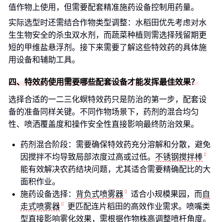
值作物上使用，但需要配套精准施药设备控制用药量。
实际选型时还需结合作物类型调整：水稻田优先考虑对水
生生物安全的杀虫双水剂，而蔬菜种植则需选择残留期更
短的甲维盐悬浮剂。接下来需要了解这些特效药的具体施
用设备和辅助工具。
四、特效药使用需要哪些配套设备才能发挥最佳效果？
选择合适的一二三化螟特效药只是防治的第一步，配套设
备的准备同样关键。不同作物场景下，药剂的混合均匀
性、喷洒覆盖度和操作安全性直接影响最终防治效果。
药剂混合阶段：需要确保特效药充分溶解和分散，避免
因搅拌不均导致局部浓度过高或过低。
不锈钢搅拌棒
能有效解决农药结块问题，尤其适合需要精确配比的大
面积作业。
施药设备选择：
背负式喷雾器
适合小规模果园，而
自
走式喷雾器
更匹配连片稻田的高效作业需求。喷嘴类
型直接影响雾化效果，需根据作物株高调整喷杆角度。