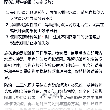
配药过程中的细节决定成败：
先用少量水预溶药剂，再加入剩余水量，避免直接倒入
大容量水中导致分散不均
添加
聚醚改性硅油
等助剂可改善药液附着性，尤其在
蜡质叶面的果树上效果显著
使用
农药稀释吨桶
时，注意不同药剂间的配伍禁忌，
现配现用防止水解失效
施药后的器械维护同样重要。
喷雾器
使用后应立即用清
水反复冲洗，重点清洁喷嘴和滤网。残留药液可能腐蚀橡
胶密封件，长期存放前应拆卸关键部件晾干。配套的诱虫
板和杀虫灯需定期更换粘板或清理虫体，保持持续诱杀效
果。
防治一二三化螟需要建立完整的解决方案思维。从特效药
选择到配套设备准备，再到使用细节把控，每个环节都影
展开更多内容

响着最终防治效果。实际操作中建议先明确虫害发生阶段
和作物类型，再匹配对应的药剂与施药方案，最后通过
护
目镜
、搅拌棒等配套工具确保安全高效执行。综合防治