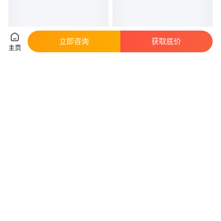
立即咨询
获取底价
主页
乙氧基化丙炔醇 功能助剂 淡黄
贻顺 金刚石粗化液 玻璃钢粗化
色液体 两年有效
剂 陶瓷粗化药水 免费打样
真实性已核验
真实性已核验
10
.00
20
.00
￥
/千克
￥
/千克
湖北武汉
广东广州
咨询
电话
咨询
电话