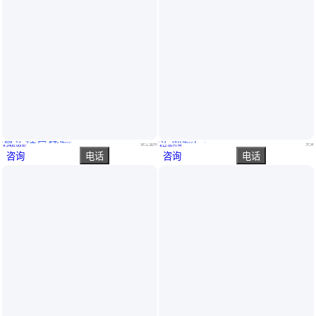
真实性已核验
实地验厂
高级着装式偏瘫护理模拟装置 行动模仿 老年人瘫痪体验服 中为医疗
安全带高空处作业降坠落防摔体验平台vr施工伤害模拟装置急救设备
浙江温州
天津
￥
2400
.00
/套
￥
12
.00
万
/台
咨询
电话
咨询
电话