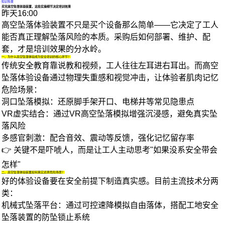
·
知识科普
买完高空坠落体验装置，这些实操细节决定培训效果
昨天16:00
高空坠落体验装置不只是买个设备那么简单——它决定了工人
能否真正理解坠落风险的本质。采购后如何部署、维护、配
套，才是培训效果的分水岭。
一、为什么高空坠落体验成为安全培训的核心环节？
传统安全教育靠说教和视频，工人往往左耳进右耳出。而
高空
坠落体验设备
通过物理失重感和视觉冲击，让体验者肌肉记忆
危险场景：
洞口坠落模拟
：还原脚手架开口、电梯井等常见隐患点
VR虚实结合
：通过
VR高空坠落模拟
增强沉浸感，避免真实坠
落风险
多感官刺激
：配合音效、震动等反馈，强化记忆留存率
👉 关键不是吓唬人，而是让工人主动思考"如果没系安全带会
怎样"
二、高空坠落体验装置如何真实还原危险场景？
好的体验设备要在安全前提下制造真实感。目前主流技术分两
类：
机械式坠落平台
：通过可控速降模拟自由落体，搭配
工地安全
坠落装置
的防坠锁止系统