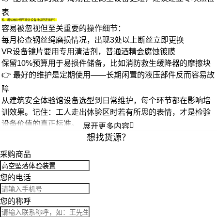
表
五、哪些维护细节能让设备持续稳定运行？
容易被忽视但至关重要的操作细节：
每月检查钢丝绳磨损情况，出现3处以上断丝立即更换
VR设备镜片要用专用清洁剂，普通酒精会腐蚀镀膜
保留10%预算用于易损件储备，比如
消防救生缓降器
的摩擦块
👉 最好的维护是定期使用——长期闲置的液压部件反而容易故
障
从
建筑安全体验馆设备
选型到日常维护，每个环节都在影响培
训效果。记住：工人走出体验区时若有所思的表情，才是检验
设备价值的真正标准。

展开更多内容
想找货源？
采购商品
您的电话
您的称呼