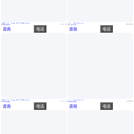
真实性已核验
实地验厂
交通安全馆 VR安全带碰撞装置 车祸碰撞事故体验 防御性驾驶宣传 盗梦
安全培训道场设备机械伤害体验装置vr安全体验馆互动平台建设厂家
广东广州
浙江杭州
￥
500
.00
/套
￥
1
.70
万
/套
咨询
电话
咨询
电话
真实性已核验
实地验厂
影动力VR360°飞行驾驶设备模拟空中作战体验设备vr过山车
VR电力安全体验馆设备厂家模拟触电事故体验装置vr警示教育基地
广东广州
江苏徐州
￥
9
.20
万
/套
￥
1
.80
万
/台
咨询
电话
咨询
电话