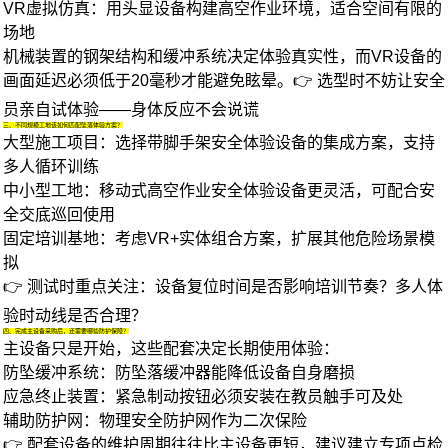
VR虚拟仿真
：用头显设备构建高空作业环境，适合空间有限的
场地
机械装置的钢架结构和缓冲系统决定体验真实性，而VR设备的
画面延迟必须低于20毫秒才能避免眩晕。
👉 选型时不妨让安全
员亲自试体验——身体反应不会说谎
三、不同规模工地该如何匹配坠落体验方案？
大型施工项目
：选择带
脚手架安全体验设备
的集成方案，支持
多人循环训练
中小型工地
：移动式
高空作业安全体验设备
更灵活，可配合安
全交底巡回使用
固定培训基地
：考虑VR+实体组合方案，扩展其他危险场景模
拟
👉 测试时重点关注：设备复位时间是否影响培训节奏？多人体
验时动线是否合理？
四、完成主设备采购后，还需要哪些防护保障？
主设备只是开始，这些配套决定长期使用体验：
防坠缓冲系统
：
防坠落缓冲器
能降低设备自身磨损
应急终止装置
：紧急制动按钮必须安装在教员触手可及处
辅助防护网
：物理
安全防护网
作为二次保险
👉 配套设备的维护周期往往比主设备更短，建议建立专项点检