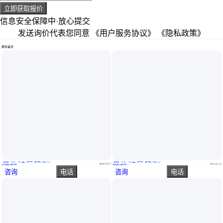
立即获取报价
信息安全保障中·放心提交
发送询价代表您同意
《用户服务协议》
《隐私政策》
猜你喜欢
真实性已核验
真实性已核验
安全带碰撞体验装置 交通驾驶体验专业生产厂家
密闭受限空间作业体验设备VR安全教育课件安全体验馆工种技能
福建漳州
湖北武汉
￥
999
.00
/台
￥
500
.00
/件
咨询
电话
咨询
电话