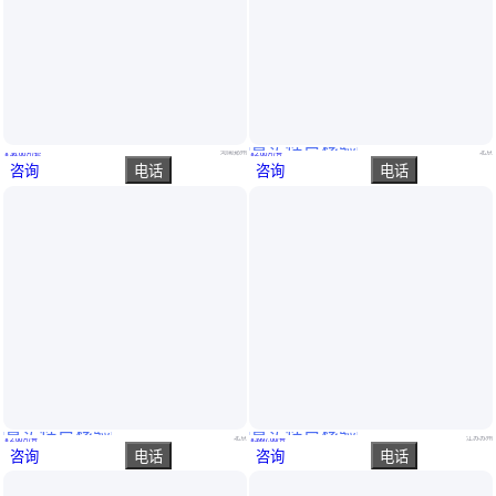
真实性已核验
捷安高科航海船舶模拟驾驶体验装置 安全科普体验馆
LIGONG运动控制实训装置教学考核设备LG-1391B型
河南郑州
北京
￥
36
.00
万
/套
￥
2
.00
万
/台
咨询
电话
咨询
电话
真实性已核验
真实性已核验
LIGONG运动控制实训装置教学考核设备LG-1391D 型
固定床催化重整反应装置 实验室定制评价装置
北京
江苏苏州
￥
2
.00
万
/台
￥
3997
.00
/台
咨询
电话
咨询
电话