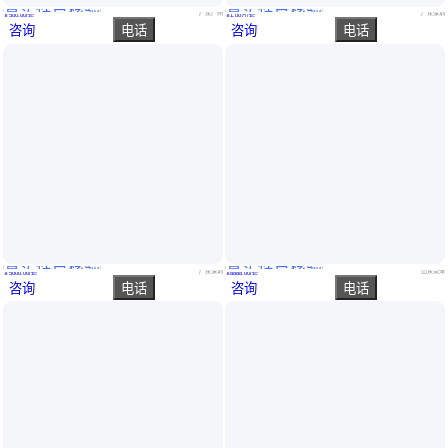
真实性已核验
真实性已核验
生产安全馆 安全带高空坠落体验设备 煤矿电力工地安全体验馆 盗梦
智领科普VR安全帽撞击体验设备安全鞋冲击体验机械伤害模拟体验区
广东广州
广东深圳
￥
500
.00
/套
￥
1
.00
万
/套
咨询
电话
咨询
电话
真实性已核验
真实性已核验
安全帽撞击体验设备建筑工地施工安全体验馆VR模拟体验区科普设备
体验太空无重力飞行 模拟飞行装置垂直风洞 模拟飞行
广东深圳
山东菏泽
￥
5000
.00
/套
￥
8888
.00
/套
咨询
电话
咨询
电话