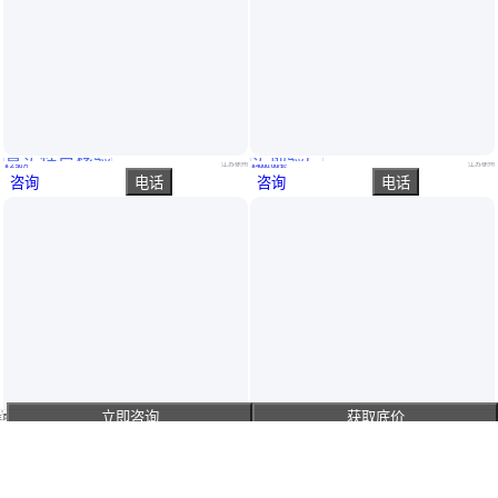
真实性已核验
实地验厂
电力vr安全体验馆vr电力施工安全体验电厂箱检修爆炸事故电杆倒塌伤害事故物体打击伤害事故触电急救
VR安全带碰撞体验系统汽车交通模拟驾驶撞击台体验馆装置基地设备
江苏徐州
江苏徐州
￥
2
.50
万
￥
4000
.00
/套
咨询
电话
咨询
电话
立即咨询
获取底价
主页
真实性已核验
支持定制多种安全帽撞击体验馆 自家工厂洞口坠落体验区
影动力VR360飓风模拟360°飞行旋转过山车vr体验馆娱乐设备
河北衡水
广东广州
￥
800
.00
/个
￥
6
.80
万
/套
咨询
电话
咨询
电话