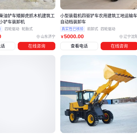
矿山井下作业：防爆设计和紧凑机身是关键，应选择专门定
制的
井下内燃铲运机
，避免普通型号的安全隐患。
柴油铲车矮脚虎抓木机建筑工
小型装载机四驱铲车农用建筑工地运输
小铲车装卸机
自动档装卸车
农业或轻型物料处理：对动力要求较低的小型柴油铲车更经
验
四轮驱动
轮胎式
真实性已核验
前卸式
四轮驱动
济，但需注意液压系统和铲斗的适配性。
0
5000
.00
山东济宁
辽宁沈
￥
电话
在线咨询
查看电话
在线咨询
当作业环境存在特殊地形时，相邻设备可能比传统铲车更高
效。例如在湿地、沼泽或沙漠地带，履带式
推土机
的接地压
力更小，不易下陷；而需要同时完成推土和装载的混合工况，
则可考虑配备多功能属具的
装载机
。这类替代方案虽然初期
投入较高，但长期作业效率提升明显。
确定场景适配性后，还需评估设备的可扩展性。例如矿山作业
后期可能需要增加液压破碎锤，建筑工地可能需更换不同容量
的铲斗。选择支持快速更换属具的机型，能显著降低后续改造
成本。
四、铲车配套设备：容易被忽略的成本黑洞