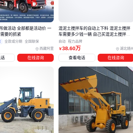
地方缩减成本。
售后服务网络覆盖度直接影响设备停机损失。部分厂商提供
的"终身免费技术支持"可能隐含服务响应慢、配件库存不足等
吊做活动 全部都是活动价 一
混泥土搅拌车的自动上下料 混泥土搅拌
问题。
 需要的抓紧
车需要多少钱一辆 自己买混泥土搅拌车
能赚钱
验
全款或分期
全国联保
自动
程力品牌
定制化需求如特殊
铲斗
尺寸或防爆改装，会使最终成交价偏
38
.60
万
西藏阿里
湖北随
￥
离标准报价表，这类需求应提前与供应商明确技术细节和费用
电话
在线咨询
查看电话
在线咨询
构成。
三、不同作业场景下，如何选择最合适的铲车类型？
选择铲车时，首先要明确主要作业场景和环境条件。不同场景
对铲车的动力、通过性和耐用性有不同要求，盲目选择低价通
用型号可能导致效率低下或设备损耗过快。
建筑工地或砖厂搬运：需要兼顾机动性和承载能力，四驱设
计的柴油
内燃铲车
更适合不平整地面的频繁转向和重载作
业。