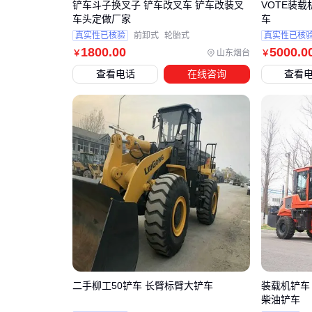
铲车斗子换叉子 铲车改叉车 铲车改装叉
VOTE装载
车头定做厂家
车
真实性已核验
前卸式
轮胎式
真实性已核
1800
.00
5000
.0
山东烟台
￥
￥
查看电话
在线咨询
查看
二手柳工50铲车 长臂标臂大铲车
装载机铲车
柴油铲车