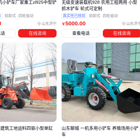
机小铲车厂家重工zl925中型铲
无级变速装载机928 农用工程两用 小型
采购铲车后，许多用户会发现实际使用中还需要额外配置多种
抓木铲车 轮式可定制
辅助设备，这些配套成本往往在初期预算中被低估。
验
前卸式
四轮驱动
真实性已核验
前卸式
四轮驱动
0
5000
.00
山东济宁
山东济
￥
安全警示设备：如
铲车警示灯
、防撞条等，能显著降低作
电话
在线咨询
查看电话
在线咨询
业区域的安全风险，尤其在人员密集的仓库或工地。
功能扩展件：不同规格的铲斗、称重系统等，直接影响铲车
的作业效率和适用范围。
易耗品：
液压油
、润滑油和滤芯等定期更换件，长期使用
成本不容忽视。
以警示灯为例，选择时需考虑作业环境的光线条件和防水需
求，而非单纯追求亮度。聚光型适合室外强光环境，而爆闪型
在昏暗仓库中更醒目。
配套设备的合理配置能延长主设备寿命并降低事故率，建议根
据实际作业强度和环境特点制定采购清单。
 建筑工地运料四驱小型单缸
山东聊城 一机多用小铲车 养殖场用小铲
车