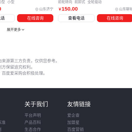
五、铲车维护：三个最易犯的错误
0型
小型
前轮转向
前卸式
全轮驱动
0
150
.00
山东济宁
山东聊
￥
日常维护的疏忽往往导致铲车性能快速下降。常见误区包括：
电话
在线咨询
查看电话
在线咨询
忽视液压油状态检查，导致系统压力异常磨损部件
展开更多
未定期清理散热器，发动机过热缩短使用寿命
货叉超载使用，造成车架变形等结构性损伤
保持完整的
铲车维修手册
非常关键，它不仅能指导正确维护
由来源第三方负责，仅供您参考。
流程，还能在故障时快速定位问题部件。电子版手册更方便现
利方保留追究权利。
场查询关键参数。
，百度爱采购会积极处理。
建议建立定期点检制度，重点监测轮胎磨损、液压管路密封性
和制动灵敏度，这些细节能避免80%的突发故障。
选购铲车时，应将初期价格、配套成本和使用维护费用作为整
则
关于我们
友情链接
体评估。明确自身作业场景的核心需求，在承载能力、机动性
平台声明
爱企查
和扩展性之间找到平衡点，才能实现真正的性价比最优。
标准
产品百科
加盟星
则
生态合作
百度营销