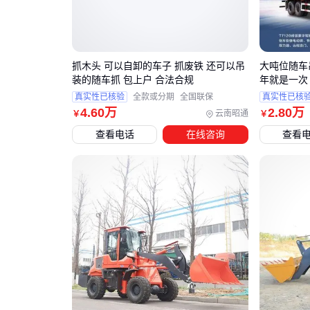
抓木头 可以自卸的车子 抓废铁 还可以吊
大吨位随车
装的随车抓 包上户 合法合规
年就是一次
真实性已核验
全款或分期
全国联保
真实性已核
4
.60
万
2
.80
万
云南昭通
￥
￥
查看电话
在线咨询
查看