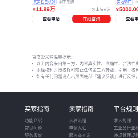
真实性已核验
柳工品牌
实地验厂
3
11
.89
万
5000
.0
上海青浦
￥
￥
查看电话
在线咨询
查看
百度爱采购温馨提示：
以上内容来自第三方，内容真实性、准确性、合法性
未经权利方授权许可禁止任何第三方转载、引用，权
如有任何问题请点击页面底部『建议反馈』进行反馈
买家指南
卖家指南
平台规
功能介绍
入驻流程
准入规则
常见问题
申请入驻
工业品行业
服务条款
服务商查询
违规管理规