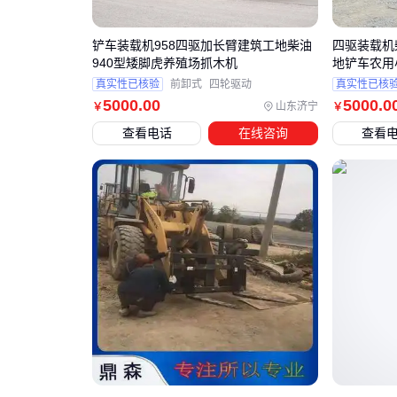
铲车装载机958四驱加长臂建筑工地柴油
四驱装载机
940型矮脚虎养殖场抓木机
地铲车农用
真实性已核验
前卸式
四轮驱动
真实性已核
5000
.00
5000
.0
山东济宁
￥
￥
查看电话
在线咨询
查看