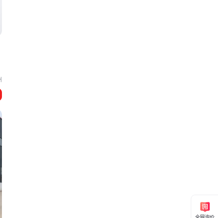
州
全网询价