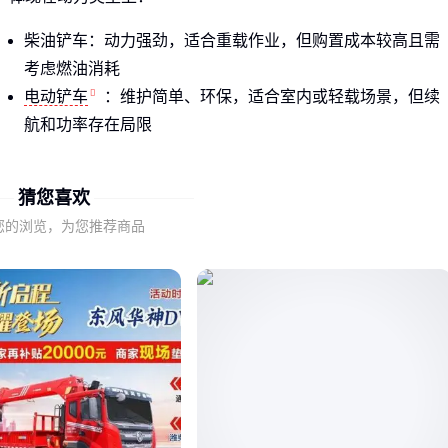
柴油铲车：动力强劲，适合重载作业，但购置成本较高且需
考虑燃油消耗
电动铲车
：维护简单、环保，适合室内或轻载场景，但续
航和功率存在局限
以
小型柴油铲车
为例，低价型号可能采用薄钢板和非标车
猜您喜欢
桥，而中高端产品会使用锰钢加固框架和品牌液压系统，这种
隐性差异在长期高强度使用时尤为明显。
您的浏览，为您推荐商品
矿用轮式装载机
等专业设备的价格更高，源于其强化结构设
计和特殊工况适配能力，普通农用场景反而可能造成性能浪
费。
二、材质与服务：那些价格表不会告诉你的关键项
同样标称3吨载重量的铲车，车架厚度、液压缸密封等级等细
差异会导致实际寿命相差数年。低价产品往往在这些看不见的