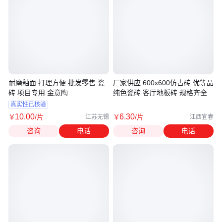
耐磨釉面 打理方便 批发零售 瓷
厂家供应 600x600仿古砖 优等品
砖 项目专用 金意陶
纯色瓷砖 客厅地板砖 规格齐全
真实性已核验
10
.00
6
.30
￥
/片
￥
/片
江苏无锡
江西宜春
咨询
电话
咨询
电话