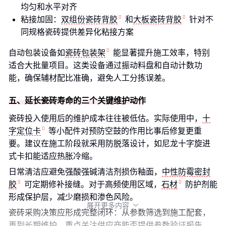
均匀和水平对齐
粘接加固：
双组份瓷砖背胶
和
大板瓷砖背胶
针对不
同规格瓷砖提供差异化粘接方案
自动包装设备如
瓷砖包装架
能显著提升施工效率，特别
适合大批量项目。这类设备通过振动料盘和自动计数功
能，确保辅材配比准确，避免人工分拣误差。
五、延长瓷砖寿命的三个关键维护动作
瓷砖投入使用后的维护成本往往被低估。实际使用中，
十
字定位卡
等小配件对预防空鼓的作用比事后修复更重
要。建议在施工阶段就采用防脱落设计，如尼龙十字旋进
式卡扣能适应热胀冷缩。
日常清洁应避免强酸强碱清洁剂损伤釉面，
中性防霉密封
胶
可定期修补接缝。对于高频使用区域，
石材
防护剂能
形成保护层，减少磨损和渗色风险。
展开更多内容

瓷砖采购决策应形成完整闭环：从参数筛选到施工配套，
再到长期维护。重点关注供应商能否提供参数验证报告、