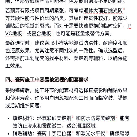
围，但部分低质产品可能存在色差或耐磨度不足的问题。
若预算有限或项目周期紧张，可考虑
通体大理石抛光砖
等兼顾性能与性价比的品类，其纹理连贯性较好，能减少
铺贴后的视觉割裂感。而对于需要快速更换的临时空间，
P
VC地板
或
复合地板
也可能是轻量级替代方案。
最终选型时，建议索取小样实地测试防滑性、耐磨度和颜
色还原效果，尤其注意不同批次的一致性。确认选型后，
还需提前规划配套的找平材料、美缝剂等辅料，以确保施
工效果。
四、瓷砖施工中容易被忽视的配套需求
采购瓷砖后，施工环节的配套材料选择直接影响铺贴效果
和使用寿命。许多用户因忽视配套工具而面临空鼓、错缝
或后期维护问题。
填缝材料：
环氧彩砂美缝剂
和
防水防霉美缝剂
能有
效防止渗水和霉菌滋生，适合潮湿区域
铺贴辅助：
瓷砖十字定位器
和
激光水平仪
确保缝隙