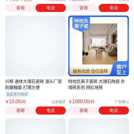
咨询
电话
咨询
电话
兴辉 通体大理石瓷砖 源头厂家
特地负离子瓷砖 大理石陶瓷 外
耐磨釉面 打理方便
墙砖系列 网红地砖
真实性已核验
10
.00
1000
.00
￥
/片
￥
/片
山东临沂
广东佛山
咨询
电话
咨询
电话