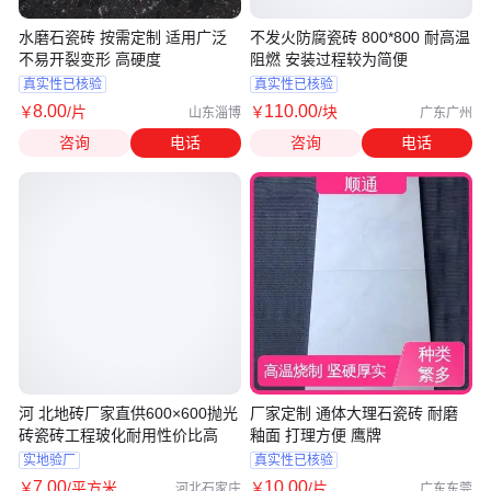
水磨石瓷砖 按需定制 适用广泛
不发火防腐瓷砖 800*800 耐高温
不易开裂变形 高硬度
阻燃 安装过程较为简便
真实性已核验
真实性已核验
8
.00
110
.00
￥
/片
￥
/块
山东淄博
广东广州
咨询
电话
咨询
电话
河 北地砖厂家直供600×600抛光
厂家定制 通体大理石瓷砖 耐磨
砖瓷砖工程玻化耐用性价比高
釉面 打理方便 鹰牌
实地验厂
真实性已核验
7
.00
10
.00
￥
/平方米
￥
/片
河北石家庄
广东东莞