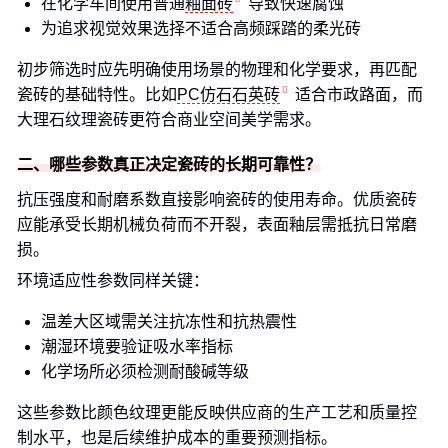
在化学车间使用普通
釉面砖
导致快速腐蚀
为追求视觉效果选择不适合高频踩踏的柔光砖
初步筛选时应先明确使用场景的物理和化学要求，再匹配
瓷砖的基础特性。比如
PC仿石石英砖
适合市政路面，而
大理石纹理瓷砖更符合商业空间美学需求。
二、哪些参数真正决定瓷砖的长期可靠性？
抗压强度和耐磨系数直接影响瓷砖的使用寿命。优质瓷砖
应能承受长期机械负荷而不开裂，表面釉层需抵抗日常磨
损。
环境适应性参数同样关键：
温差大区域需关注抗冻性和抗热震性
潮湿环境要验证吸水率指标
化学场所必须检测耐酸碱等级
这些参数比颜色纹理更能反映供应商的生产工艺和质量控
制水平，也是后续维护成本的重要预测指标。