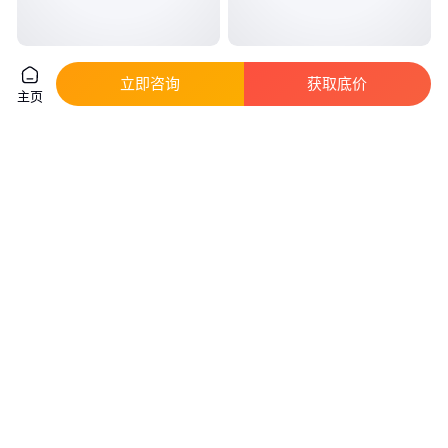
惠达 货源充足 新中式 防滑防污
釉面瓷砖地板 支持定制 现代简
经久耐磨 通体大理石瓷砖
约风格 纹理清晰 达耀陶瓷
立即咨询
获取底价
主页
真实性已核验
10
.00
3
.20
￥
/片
￥
/片
山东临沂
江西上饶
咨询
电话
咨询
电话
达耀陶瓷 纹理清晰 生产供应 现
通体大理石瓷砖 源头厂家 纹理
货批发 釉面瓷砖地板
清晰 牢固耐用 鹰牌