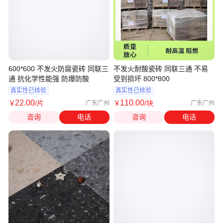
600*600 不发火防腐瓷砖 同联三
不发火耐酸瓷砖 同联三通 不易
通 抗化学性能强 防爆防酸
受到损坏 800*800
真实性已核验
真实性已核验
22
.00
110
.00
￥
/片
￥
/块
广东广州
广东广州
咨询
电话
咨询
电话